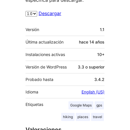
Descargar
Meta
Versión
1.1
Última actualización
hace
14 años
Instalaciones activas
10+
Versión de WordPress
3.3 o superior
Probado hasta
3.4.2
Idioma
English (US)
Etiquetas
Google Maps
gps
hiking
places
travel
Valoraciones