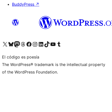
BuddyPress
↗
Visita nuestra cuenta de X (anteriormente Twitter)
Visita nuestra cuenta de Bluesky
Visita nuestra cuenta de Mastodon
Visita nuestra cuenta de Threads
Visita nuestra página de Facebook
Visita nuestra cuenta de Instagram
Visita nuestra cuenta de LinkedIn
Visita nuestra cuenta de TikTok
Visita nuestro canal de YouTube
Visita nuestra cuenta de Tumblr
El código es poesía
The WordPress® trademark is the intellectual property
of the WordPress Foundation.