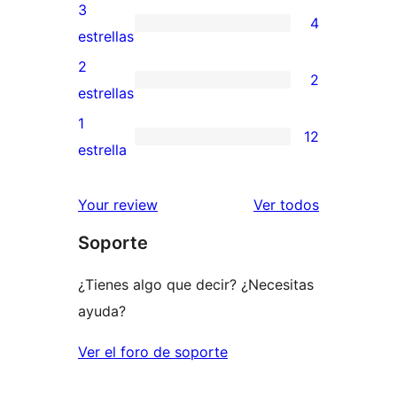
5
valoraciones
3
4
estrellas
de
4
estrellas
4
valoraciones
2
2
estrellas
de
2
estrellas
3
valoraciones
1
12
estrellas
de
12
estrella
2
valoraciones
estrellas
de
los
Your review
Ver todos
1
comentario
Soporte
estrellas
¿Tienes algo que decir? ¿Necesitas
ayuda?
Ver el foro de soporte