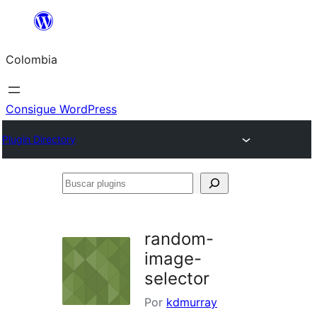
Saltar
al
Colombia
contenido
Consigue WordPress
Plugin Directory
Buscar
plugins
random-
image-
selector
Por
kdmurray