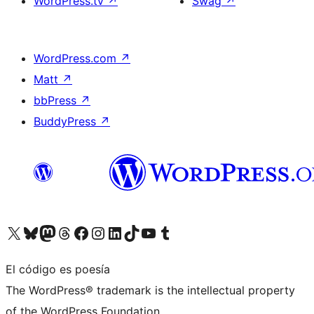
WordPress.tv
↗
Swag
↗
WordPress.com
↗
Matt
↗
bbPress
↗
BuddyPress
↗
Visita nuestra cuenta de X (anteriormente Twitter)
Visita nuestra cuenta de Bluesky
Visita nuestra cuenta de Mastodon
Visita nuestra cuenta de Threads
Visita nuestra página de Facebook
Visita nuestra cuenta de Instagram
Visita nuestra cuenta de LinkedIn
Visita nuestra cuenta de TikTok
Visita nuestro canal de YouTube
Visita nuestra cuenta de Tumblr
El código es poesía
The WordPress® trademark is the intellectual property
of the WordPress Foundation.