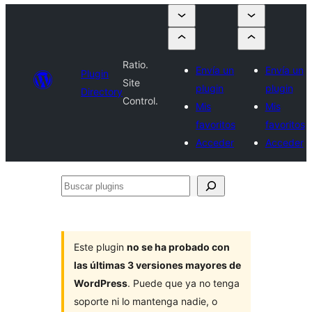
Ratio.
Envía un
Envía un
Plugin
Site
plugin
plugin
Directory
Control.
Mis
Mis
favoritos
favoritos
Acceder
Acceder
Buscar
plugins
Este plugin
no se ha probado con
las últimas 3 versiones mayores de
WordPress
. Puede que ya no tenga
soporte ni lo mantenga nadie, o