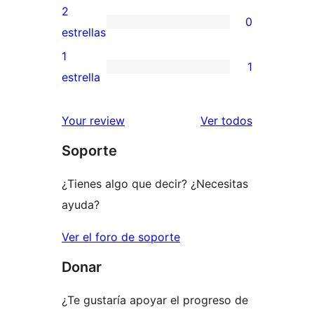
4
valoraciones
2
0
estrellas
de
0
estrellas
3
valoraciones
1
1
estrellas
de
1
estrella
2
valoración
estrellas
de
los
Your review
Ver todos
1
comentario
Soporte
estrellas
¿Tienes algo que decir? ¿Necesitas
ayuda?
Ver el foro de soporte
Donar
¿Te gustaría apoyar el progreso de