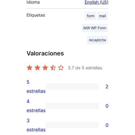
Idioma
English (US)
Etiquetas
form
mail
MW WP Form
recaptcha
Valoraciones
3.7
de 5 estrellas.
5
2
2
estrellas
valoraciones
4
0
de
0
estrellas
5
valoraciones
3
0
estrellas
de
0
estrellas