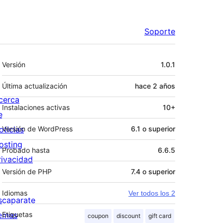
Soporte
Meta
Versión
1.0.1
Última actualización
hace
2 años
cerca
Instalaciones activas
10+
e
oticias
Versión de WordPress
6.1 o superior
osting
Probado hasta
6.6.5
rivacidad
Versión de PHP
7.4 o superior
Idiomas
Ver todos los 2
scaparate
emas
Etiquetas
coupon
discount
gift card