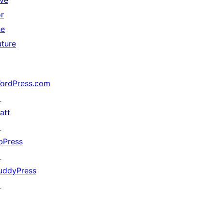
ive
or
he
uture
ordPress.com
↗
att
↗
bPress
↗
uddyPress
↗