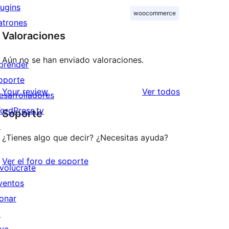
lugins
woocommerce
atrones
Valoraciones
Aún no se han enviado valoraciones.
prender
oporte
los
Your review
Ver todos
esarrolladores
comentarios
ordPress.tv
Soporte
↗
¿Tienes algo que decir? ¿Necesitas ayuda?
Ver el foro de soporte
nvolúcrate
ventos
onar
↗