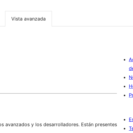
Vista avanzada
A
d
N
H
P
E
os avanzados y los desarrolladores. Están presentes
T