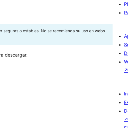
P
P
ser seguras o estables. No se recomienda su uso en webs
A
S
D
ra descargar.
W
I
E
D