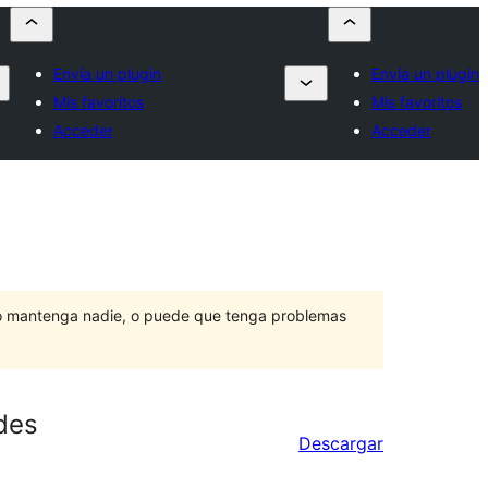
Envía un plugin
Envía un plugin
Mis favoritos
Mis favoritos
Acceder
Acceder
lo mantenga nadie, o puede que tenga problemas
des
Descargar