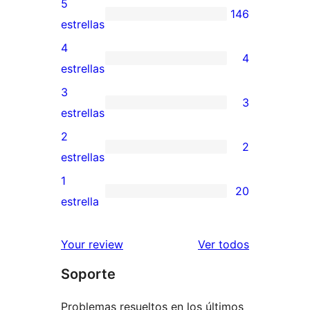
5
146
146
estrellas
valoraciones
4
4
de
4
estrellas
5
valoraciones
3
3
estrellas
de
3
estrellas
4
valoraciones
2
2
estrellas
de
2
estrellas
3
valoraciones
1
20
estrellas
de
20
estrella
2
valoraciones
estrellas
de
los
Your review
Ver todos
1
comentario
Soporte
estrellas
Problemas resueltos en los últimos