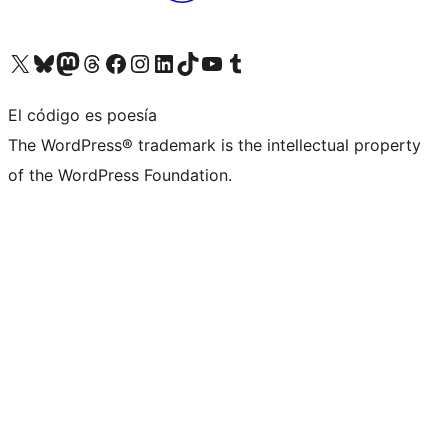
Visita nuestra cuenta de X (anteriormente Twitter)
Visita nuestra cuenta de Bluesky
Visita nuestra cuenta de Mastodon
Visita nuestra cuenta de Threads
Visita nuestra página de Facebook
Visita nuestra cuenta de Instagram
Visita nuestra cuenta de LinkedIn
Visita nuestra cuenta de TikTok
Visita nuestro canal de YouTube
Visita nuestra cuenta de Tumblr
El código es poesía
The WordPress® trademark is the intellectual property
of the WordPress Foundation.