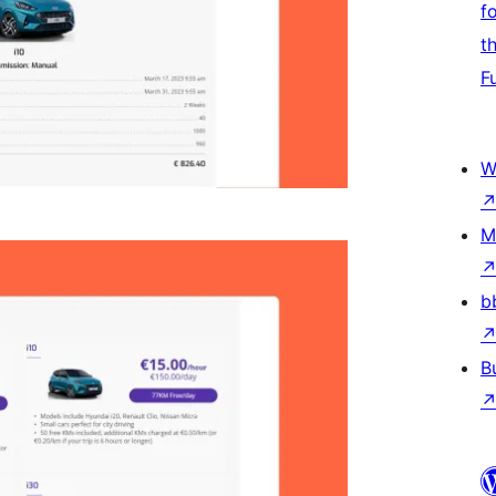
f
t
F
W
M
b
B