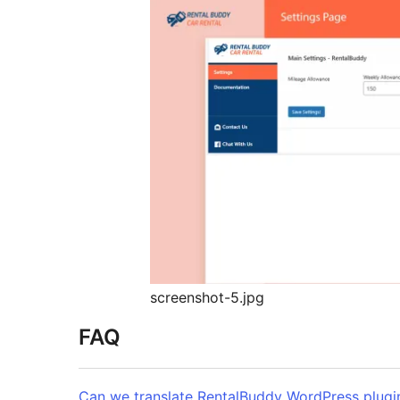
screenshot-5.jpg
FAQ
Can we translate RentalBuddy WordPress plugi