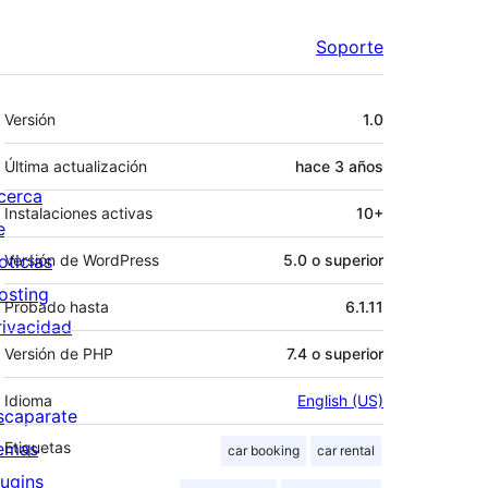
Soporte
Meta
Versión
1.0
Última actualización
hace
3 años
cerca
Instalaciones activas
10+
e
oticias
Versión de WordPress
5.0 o superior
osting
Probado hasta
6.1.11
rivacidad
Versión de PHP
7.4 o superior
Idioma
English (US)
scaparate
emas
Etiquetas
car booking
car rental
lugins