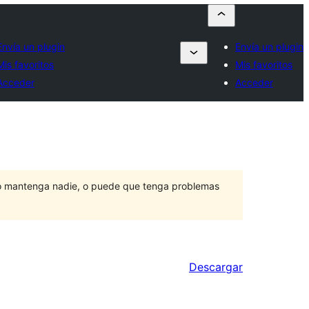
Envía un plugin
Envía un plugin
Mis favoritos
Mis favoritos
Acceder
Acceder
lo mantenga nadie, o puede que tenga problemas
Descargar