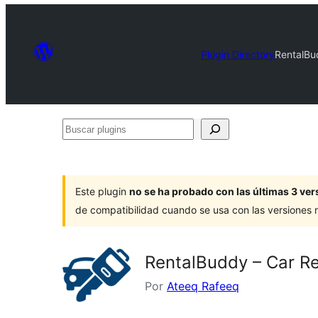
Plugin Directory
RentalBu
Buscar
plugins
Este plugin
no se ha probado con las últimas 3 v
de compatibilidad cuando se usa con las versiones
RentalBuddy – Car R
Por
Ateeq Rafeeq