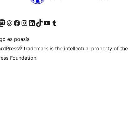
teriormente Twitter)
tra cuenta de Bluesky
sita nuestra cuenta de Mastodon
Visita nuestra cuenta de Threads
Visita nuestra página de Facebook
Visita nuestra cuenta de Instagram
Visita nuestra cuenta de LinkedIn
Visita nuestra cuenta de TikTok
Visita nuestro canal de YouTube
Visita nuestra cuenta de Tumblr
igo es poesía
rdPress® trademark is the intellectual property of the
ess Foundation.