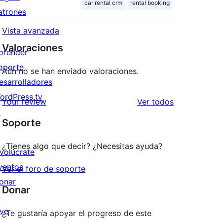
car rental crm
rental booking
atrones
Vista avanzada
Valoraciones
prender
oporte
Aún no se han enviado valoraciones.
esarrolladores
ordPress.tv
los
Your review
Ver todos
↗
comentarios
Soporte
¿Tienes algo que decir? ¿Necesitas ayuda?
nvolúcrate
ventos
Ver el foro de soporte
onar
Donar
↗
ive
¿Te gustaría apoyar el progreso de este