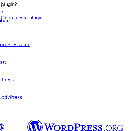
or
plugin?
he
Dona a este plugin
uture
ordPress.com
↗
att
↗
bPress
↗
uddyPress
↗