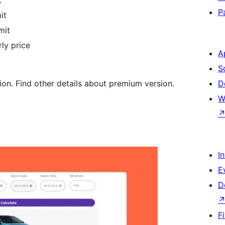
t
P
it
mit
rly price
A
S
on. Find other details about premium version.
D
W
I
E
D
F