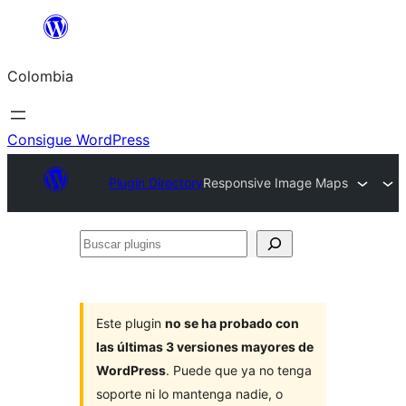
Saltar
al
Colombia
contenido
Consigue WordPress
Plugin Directory
Responsive Image Maps
Buscar
plugins
Este plugin
no se ha probado con
las últimas 3 versiones mayores de
WordPress
. Puede que ya no tenga
soporte ni lo mantenga nadie, o