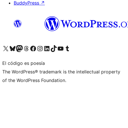
BuddyPress
↗
Visita nuestra cuenta de X (anteriormente Twitter)
Visita nuestra cuenta de Bluesky
Visita nuestra cuenta de Mastodon
Visita nuestra cuenta de Threads
Visita nuestra página de Facebook
Visita nuestra cuenta de Instagram
Visita nuestra cuenta de LinkedIn
Visita nuestra cuenta de TikTok
Visita nuestro canal de YouTube
Visita nuestra cuenta de Tumblr
El código es poesía
The WordPress® trademark is the intellectual property
of the WordPress Foundation.