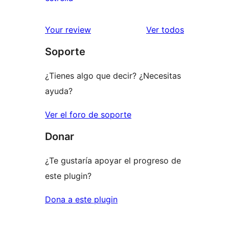
2
valoración
estrellas
de
los
Your review
Ver todos
1
comentario
Soporte
estrellas
¿Tienes algo que decir? ¿Necesitas
ayuda?
Ver el foro de soporte
Donar
¿Te gustaría apoyar el progreso de
este plugin?
Dona a este plugin