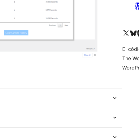
Visita nuestra cuenta de X (an
Visita nues
Vi
El cód
The Wo
WordPr