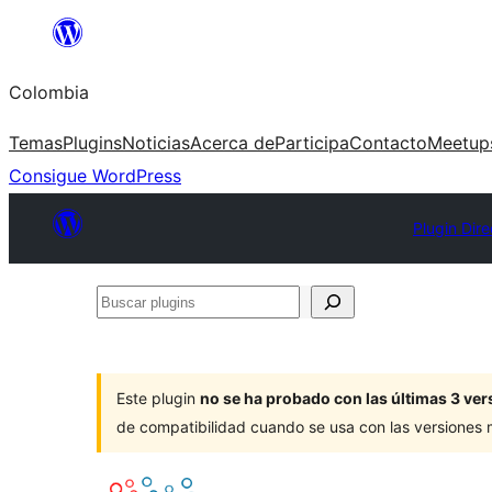
Saltar
al
Colombia
contenido
Temas
Plugins
Noticias
Acerca de
Participa
Contacto
Meetup
Consigue WordPress
Plugin Dire
Buscar
plugins
Este plugin
no se ha probado con las últimas 3 v
de compatibilidad cuando se usa con las versiones