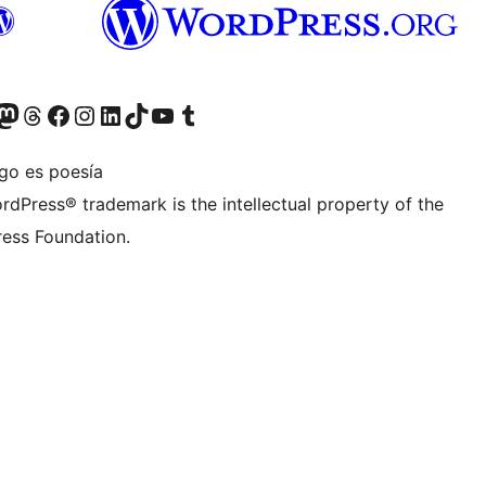
teriormente Twitter)
tra cuenta de Bluesky
sita nuestra cuenta de Mastodon
Visita nuestra cuenta de Threads
Visita nuestra página de Facebook
Visita nuestra cuenta de Instagram
Visita nuestra cuenta de LinkedIn
Visita nuestra cuenta de TikTok
Visita nuestro canal de YouTube
Visita nuestra cuenta de Tumblr
igo es poesía
rdPress® trademark is the intellectual property of the
ess Foundation.