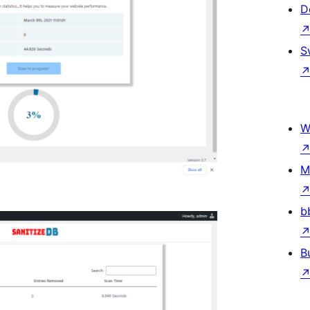
D
S
W
M
b
B