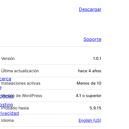
Descargar
Soporte
Meta
Versión
1.0.1
Última actualización
hace
4 años
cerca
Instalaciones activas
Menos de 10
e
oticias
Versión de WordPress
4.1 o superior
osting
Probado hasta
5.9.15
rivacidad
Idioma
English (US)