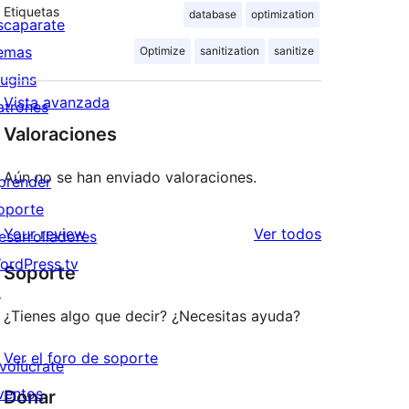
Etiquetas
database
optimization
scaparate
emas
Optimize
sanitization
sanitize
lugins
Vista avanzada
atrones
Valoraciones
Aún no se han enviado valoraciones.
prender
oporte
los
Your review
Ver todos
esarrolladores
comentarios
ordPress.tv
Soporte
↗
¿Tienes algo que decir? ¿Necesitas ayuda?
Ver el foro de soporte
nvolúcrate
ventos
Donar