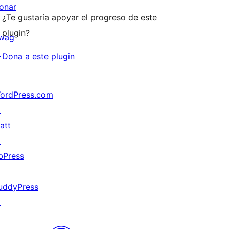
onar
¿Te gustaría apoyar el progreso de este
↗
plugin?
wag
↗
Dona a este plugin
ordPress.com
↗
att
↗
bPress
↗
uddyPress
↗