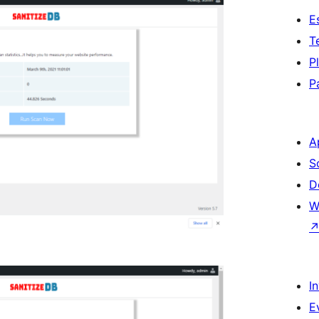
E
T
P
P
A
S
D
W
I
E