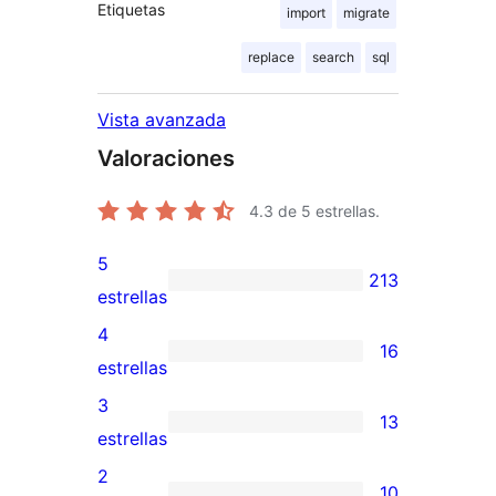
Etiquetas
import
migrate
replace
search
sql
Vista avanzada
Valoraciones
4.3
de 5 estrellas.
5
213
213
estrellas
valoraciones
4
16
de
16
estrellas
5
valoraciones
3
13
estrellas
de
13
estrellas
4
valoraciones
2
10