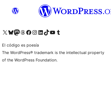
Visita nuestra cuenta de X (anteriormente Twitter)
Visita nuestra cuenta de Bluesky
Visita nuestra cuenta de Mastodon
Visita nuestra cuenta de Threads
Visita nuestra página de Facebook
Visita nuestra cuenta de Instagram
Visita nuestra cuenta de LinkedIn
Visita nuestra cuenta de TikTok
Visita nuestro canal de YouTube
Visita nuestra cuenta de Tumblr
El código es poesía
The WordPress® trademark is the intellectual property
of the WordPress Foundation.