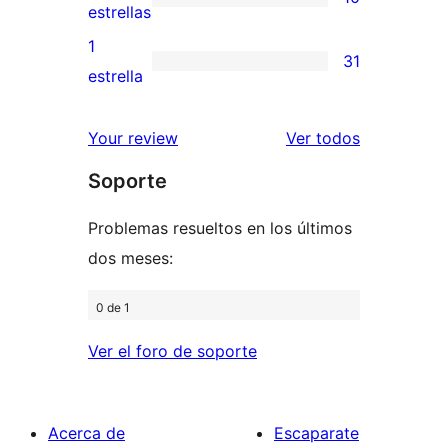
estrellas
de
10
estrellas
3
valoraciones
1
31
estrellas
de
31
estrella
2
valoraciones
estrellas
de
los
Your review
Ver todos
1
comentario
Soporte
estrellas
Problemas resueltos en los últimos
dos meses:
0 de 1
Ver el foro de soporte
Acerca de
Escaparate