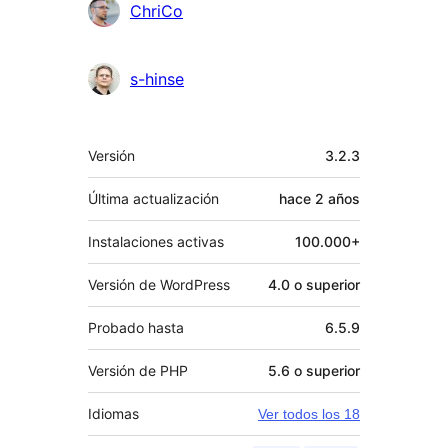
ChriCo
s-hinse
Meta
Versión
3.2.3
Última actualización
hace
2 años
Instalaciones activas
100.000+
Versión de WordPress
4.0 o superior
Probado hasta
6.5.9
Versión de PHP
5.6 o superior
Idiomas
Ver todos los 18