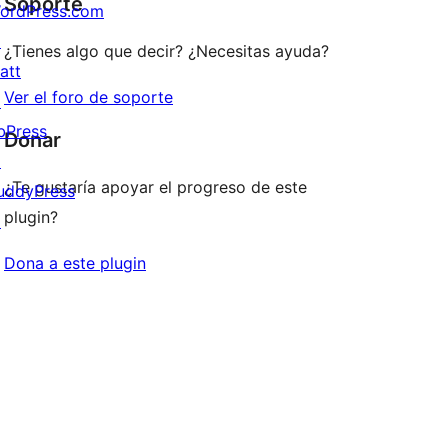
Soporte
ordPress.com
estrellas
↗
¿Tienes algo que decir? ¿Necesitas ayuda?
att
Ver el foro de soporte
↗
bPress
Donar
↗
¿Te gustaría apoyar el progreso de este
uddyPress
plugin?
↗
Dona a este plugin