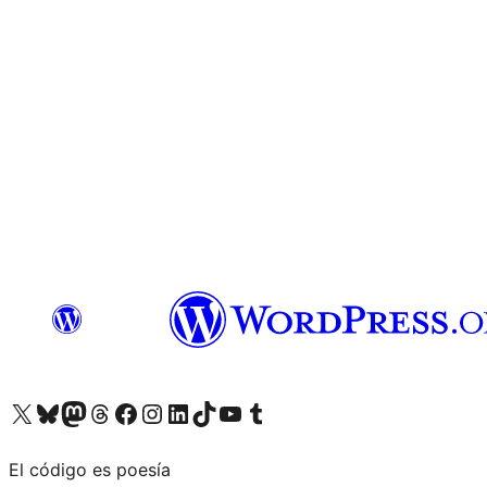
Visita nuestra cuenta de X (anteriormente Twitter)
Visita nuestra cuenta de Bluesky
Visita nuestra cuenta de Mastodon
Visita nuestra cuenta de Threads
Visita nuestra página de Facebook
Visita nuestra cuenta de Instagram
Visita nuestra cuenta de LinkedIn
Visita nuestra cuenta de TikTok
Visita nuestro canal de YouTube
Visita nuestra cuenta de Tumblr
El código es poesía