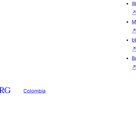
W
M
b
B
Colombia