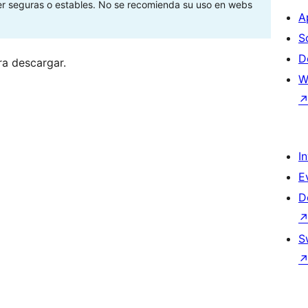
ser seguras o estables. No se recomienda su uso en webs
A
S
D
ra descargar.
W
I
E
D
S