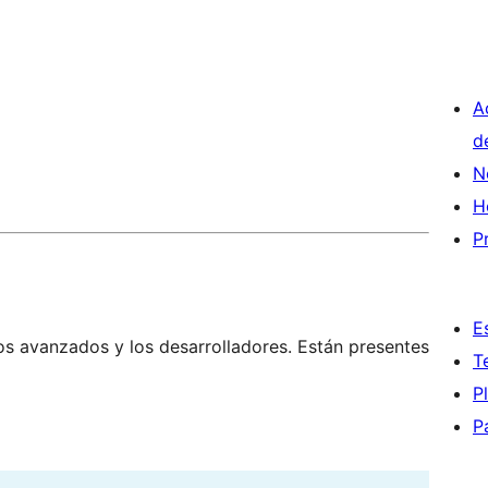
A
d
N
H
P
E
os avanzados y los desarrolladores. Están presentes
T
P
P