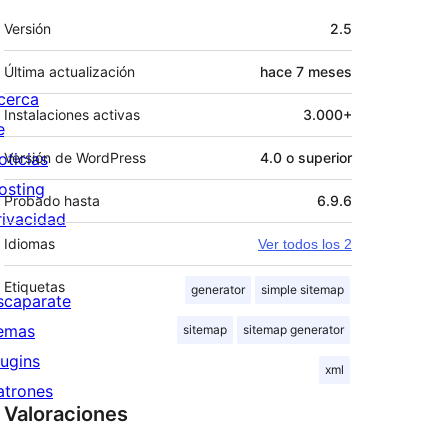
Meta
Versión
2.5
Última actualización
hace
7 meses
cerca
Instalaciones activas
3.000+
e
oticias
Versión de WordPress
4.0 o superior
osting
Probado hasta
6.9.6
rivacidad
Idiomas
Ver todos los 2
Etiquetas
generator
simple sitemap
scaparate
emas
sitemap
sitemap generator
lugins
xml
atrones
Valoraciones