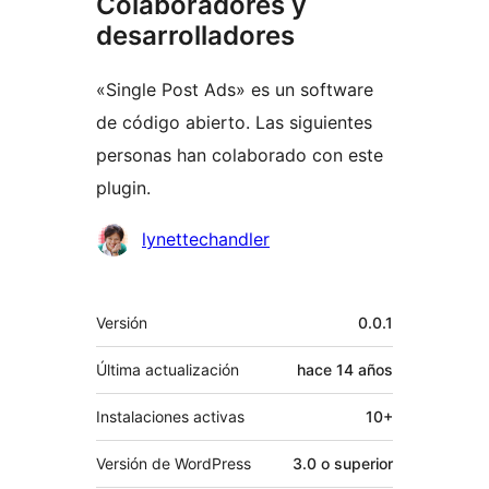
Colaboradores y
desarrolladores
«Single Post Ads» es un software
de código abierto. Las siguientes
personas han colaborado con este
plugin.
Colaboradores
lynettechandler
Meta
Versión
0.0.1
Última actualización
hace
14 años
Instalaciones activas
10+
Versión de WordPress
3.0 o superior