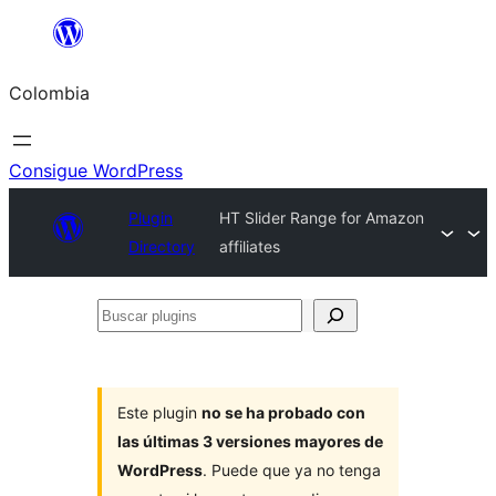
Saltar
al
Colombia
contenido
Consigue WordPress
Plugin
HT Slider Range for Amazon
Directory
affiliates
Buscar
plugins
Este plugin
no se ha probado con
las últimas 3 versiones mayores de
WordPress
. Puede que ya no tenga