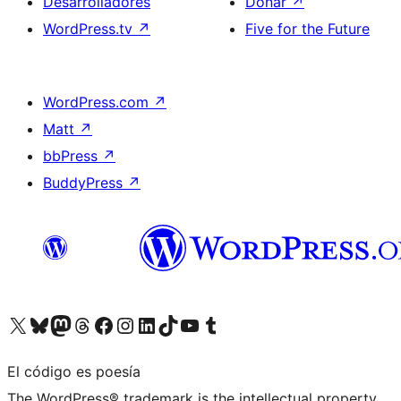
Desarrolladores
Donar
↗
WordPress.tv
↗
Five for the Future
WordPress.com
↗
Matt
↗
bbPress
↗
BuddyPress
↗
Visita nuestra cuenta de X (anteriormente Twitter)
Visita nuestra cuenta de Bluesky
Visita nuestra cuenta de Mastodon
Visita nuestra cuenta de Threads
Visita nuestra página de Facebook
Visita nuestra cuenta de Instagram
Visita nuestra cuenta de LinkedIn
Visita nuestra cuenta de TikTok
Visita nuestro canal de YouTube
Visita nuestra cuenta de Tumblr
El código es poesía
The WordPress® trademark is the intellectual property