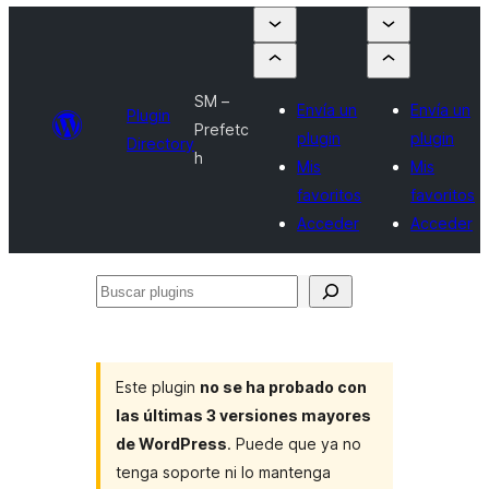
SM –
Envía un
Envía un
Plugin
Prefetc
plugin
plugin
Directory
h
Mis
Mis
favoritos
favoritos
Acceder
Acceder
Buscar
plugins
Este plugin
no se ha probado con
las últimas 3 versiones mayores
de WordPress
. Puede que ya no
tenga soporte ni lo mantenga