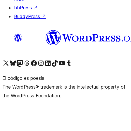
bbPress
↗
BuddyPress
↗
Visita nuestra cuenta de X (anteriormente Twitter)
Visita nuestra cuenta de Bluesky
Visita nuestra cuenta de Mastodon
Visita nuestra cuenta de Threads
Visita nuestra página de Facebook
Visita nuestra cuenta de Instagram
Visita nuestra cuenta de LinkedIn
Visita nuestra cuenta de TikTok
Visita nuestro canal de YouTube
Visita nuestra cuenta de Tumblr
El código es poesía
The WordPress® trademark is the intellectual property of
the WordPress Foundation.