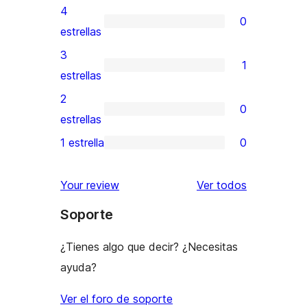
valoraciones
4
0
de
0
estrellas
5
valoraciones
3
1
estrellas
de
1
estrellas
4
valoración
2
0
estrellas
de
0
estrellas
3
valoraciones
1 estrella
0
0
estrellas
de
valoraciones
2
los
Your review
Ver todos
de
estrellas
comentario
Soporte
1
estrellas
¿Tienes algo que decir? ¿Necesitas
ayuda?
Ver el foro de soporte