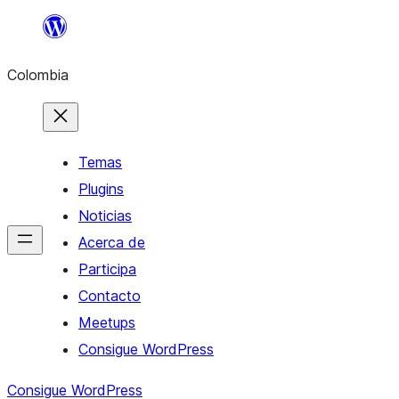
Saltar
al
Colombia
contenido
Temas
Plugins
Noticias
Acerca de
Participa
Contacto
Meetups
Consigue WordPress
Consigue WordPress