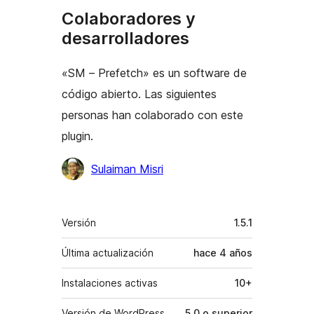
Colaboradores y
desarrolladores
«SM – Prefetch» es un software de
código abierto. Las siguientes
personas han colaborado con este
plugin.
Colaboradores
Sulaiman Misri
Meta
Versión
1.5.1
Última actualización
hace
4 años
Instalaciones activas
10+
Versión de WordPress
5.0 o superior