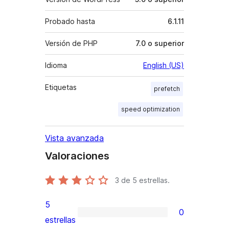
Probado hasta
6.1.11
Versión de PHP
7.0 o superior
Idioma
English (US)
Etiquetas
prefetch
speed optimization
Vista avanzada
Valoraciones
3
de 5 estrellas.
5
0
0
estrellas