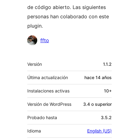
de código abierto. Las siguientes
personas han colaborado con este
plugin.
Colaboradores
ffto
Meta
Versión
1.1.2
Última actualización
hace
14 años
Instalaciones activas
10+
Versión de WordPress
3.4 o superior
Probado hasta
3.5.2
Idioma
English (US)