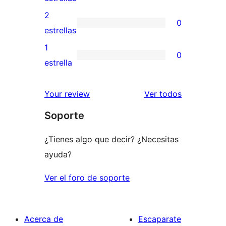
4
valoraciones
2
0
estrellas
de
0
estrellas
3
valoraciones
1
0
estrellas
de
0
estrella
2
valoraciones
estrellas
de
los
Your review
Ver todos
1
comentario
Soporte
estrellas
¿Tienes algo que decir? ¿Necesitas
ayuda?
Ver el foro de soporte
Acerca de
Escaparate