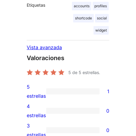
Etiquetas
accounts
profiles
shortcode
social
widget
Vista avanzada
Valoraciones
5
de 5 estrellas.
5
1
1
estrellas
valoración
4
0
de
0
estrellas
5
valoraciones
3
0
estrellas
de
0
estrellas