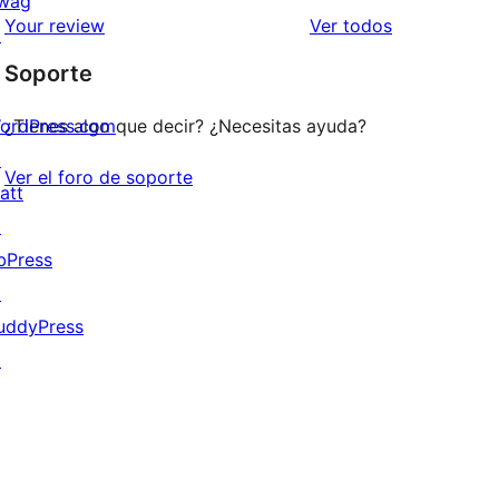
wag
estrellas
de
los
Your review
Ver todos
↗
1
comentarios
Soporte
estrellas
ordPress.com
¿Tienes algo que decir? ¿Necesitas ayuda?
↗
Ver el foro de soporte
att
↗
bPress
↗
uddyPress
↗