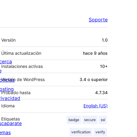
Soporte
Meta
Versión
1.0
Última actualización
hace
9 años
cerca
Instalaciones activas
10+
e
oticias
Versión de WordPress
3.4 o superior
osting
Probado hasta
4.7.34
rivacidad
Idioma
English (US)
Etiquetas
badge
secure
ssl
scaparate
emas
verification
verify