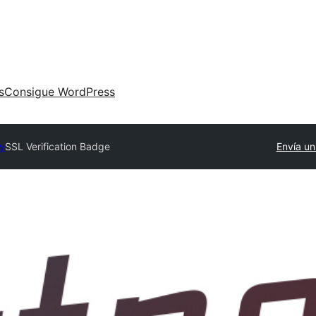
s
Consigue WordPress
ry
SSL Verification Badge
Envía un