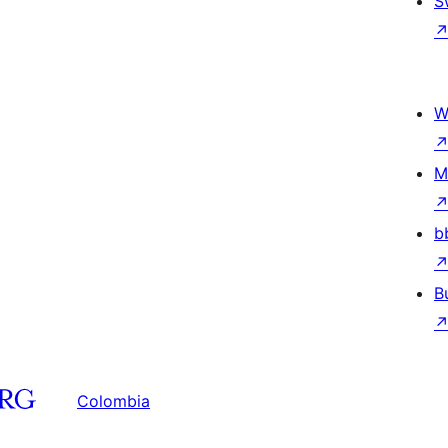
S
W
M
b
B
Colombia