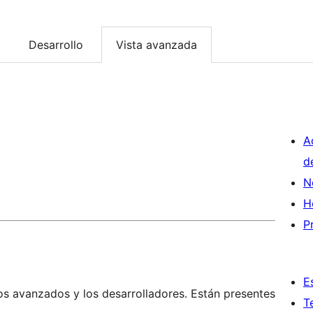
Desarrollo
Vista avanzada
A
d
N
H
P
E
os avanzados y los desarrolladores. Están presentes
T