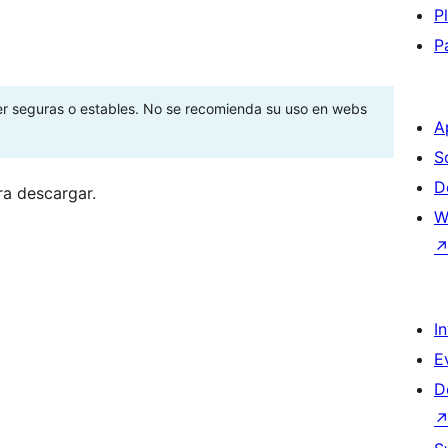
P
P
ser seguras o estables. No se recomienda su uso en webs
A
S
D
ra descargar.
W
I
E
D