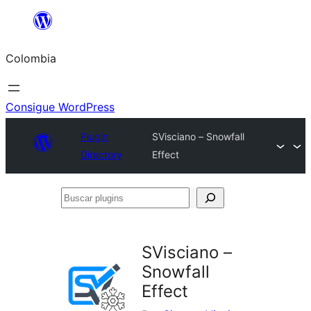
Saltar
al
Colombia
contenido
Consigue WordPress
Plugin
SVisciano – Snowfall
Directory
Effect
Buscar
plugins
SVisciano –
Snowfall
Effect