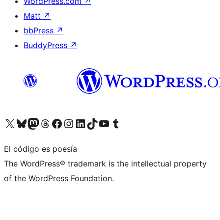
WordPress.com
↗
Matt
↗
bbPress
↗
BuddyPress
↗
Visita nuestra cuenta de X (anteriormente Twitter)
Visita nuestra cuenta de Bluesky
Visita nuestra cuenta de Mastodon
Visita nuestra cuenta de Threads
Visita nuestra página de Facebook
Visita nuestra cuenta de Instagram
Visita nuestra cuenta de LinkedIn
Visita nuestra cuenta de TikTok
Visita nuestro canal de YouTube
Visita nuestra cuenta de Tumblr
El código es poesía
The WordPress® trademark is the intellectual property
of the WordPress Foundation.