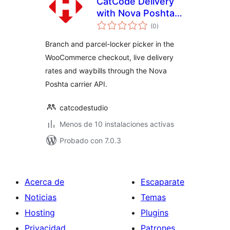
CatCode Delivery
with Nova Poshta
total
for WooCommerce
(0
)
de
valoraciones
Branch and parcel-locker picker in the
WooCommerce checkout, live delivery
rates and waybills through the Nova
Poshta carrier API.
catcodestudio
Menos de 10 instalaciones activas
Probado con 7.0.3
Acerca de
Escaparate
Noticias
Temas
Hosting
Plugins
Privacidad
Patrones