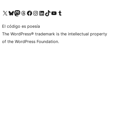
Visita nuestra cuenta de X (anteriormente Twitter)
Visita nuestra cuenta de Bluesky
Visita nuestra cuenta de Mastodon
Visita nuestra cuenta de Threads
Visita nuestra página de Facebook
Visita nuestra cuenta de Instagram
Visita nuestra cuenta de LinkedIn
Visita nuestra cuenta de TikTok
Visita nuestro canal de YouTube
Visita nuestra cuenta de Tumblr
El código es poesía
The WordPress® trademark is the intellectual property
of the WordPress Foundation.