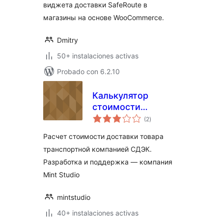
виджета доставки SafeRoute в
магазины на основе WooCommerce.
Dmitry
50+ instalaciones activas
Probado con 6.2.10
Калькулятор
стоимости
total
доставки СДЭК
(2
)
de
valoraciones
для WooCommerce
Расчет стоимости доставки товара
транспортной компанией СДЭК.
Разработка и поддержка — компания
Mint Studio
mintstudio
40+ instalaciones activas