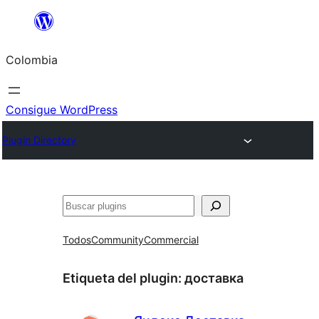
Saltar
al
Colombia
contenido
Consigue WordPress
Plugin Directory
Buscar
Todos
Community
Commercial
Etiqueta del plugin:
доставка