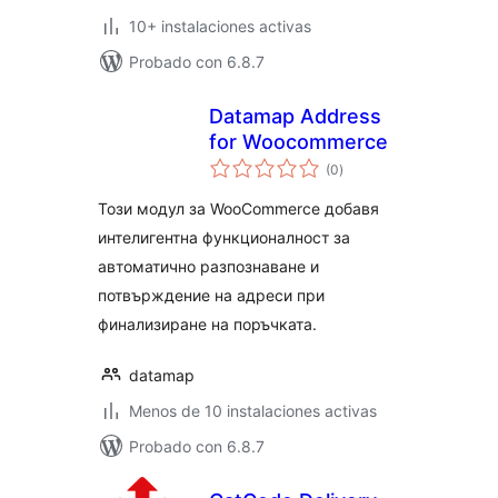
10+ instalaciones activas
Probado con 6.8.7
Datamap Address
for Woocommerce
total
(0
)
de
valoraciones
Този модул за WooCommerce добавя
интелигентна функционалност за
автоматично разпознаване и
потвърждение на адреси при
финализиране на поръчката.
datamap
Menos de 10 instalaciones activas
Probado con 6.8.7