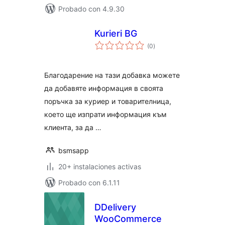
Probado con 4.9.30
Kurieri BG
total
(0
)
de
valoraciones
Благодарение на тази добавка можете
да добавяте информация в своята
поръчка за куриер и товарителница,
което ще изпрати информация към
клиента, за да …
bsmsapp
20+ instalaciones activas
Probado con 6.1.11
DDelivery
WooCommerce