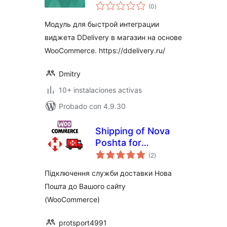
total
(0
)
de
valoraciones
Модуль для быстрой интеграции
виджета DDelivery в магазин на основе
WooCommerce. https://ddelivery.ru/
Dmitry
10+ instalaciones activas
Probado con 4.9.30
Shipping of Nova
Poshta for
total
WooCommerce
(2
)
de
valoraciones
Підключення служби доставки Нова
Пошта до Вашого сайту
(WooCommerce)
protsport4991