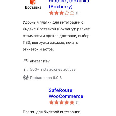
Яндекс Доставка
(Boxberry)
total
(1
)
de
valoraciones
Удобный плагин для интеграции с
Яндекс Доставкой (Boxberry): расчет
стоимости и сроков доставки, выбор
ПВЗ, выгрузка заказов, печать
этикеток и актов.
akazanstev
500+ instalaciones activas
Probado con 6.9.6
SafeRoute
WooCommerce
total
(1
)
de
valoraciones
Плагин для быстрой интеграции