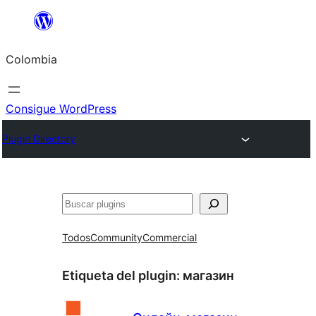
Saltar
al
Colombia
contenido
Consigue WordPress
Plugin Directory
Buscar
Todos
Community
Commercial
Etiqueta del plugin:
магазин