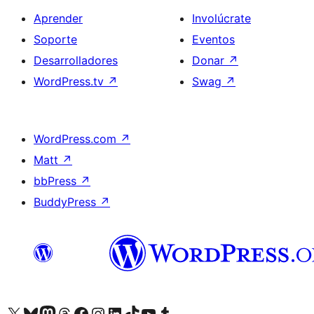
Aprender
Involúcrate
Soporte
Eventos
Desarrolladores
Donar
↗
WordPress.tv
↗
Swag
↗
WordPress.com
↗
Matt
↗
bbPress
↗
BuddyPress
↗
Visita nuestra cuenta de X (anteriormente Twitter)
Visita nuestra cuenta de Bluesky
Visita nuestra cuenta de Mastodon
Visita nuestra cuenta de Threads
Visita nuestra página de Facebook
Visita nuestra cuenta de Instagram
Visita nuestra cuenta de LinkedIn
Visita nuestra cuenta de TikTok
Visita nuestro canal de YouTube
Visita nuestra cuenta de Tumblr