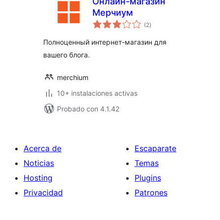
Онлайн-магазин
Мерчиум
total
(2
)
de
valoraciones
Полноценный интернет-магазин для
вашего блога.
merchium
10+ instalaciones activas
Probado con 4.1.42
Acerca de
Escaparate
Noticias
Temas
Hosting
Plugins
Privacidad
Patrones