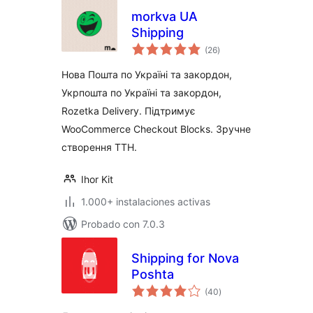
morkva UA
Shipping
total
(26
)
de
valoraciones
Нова Пошта по Україні та закордон,
Укрпошта по Україні та закордон,
Rozetka Delivery. Підтримує
WooCommerce Checkout Blocks. Зручне
створення ТТН.
Ihor Kit
1.000+ instalaciones activas
Probado con 7.0.3
Shipping for Nova
Poshta
total
(40
)
de
valoraciones