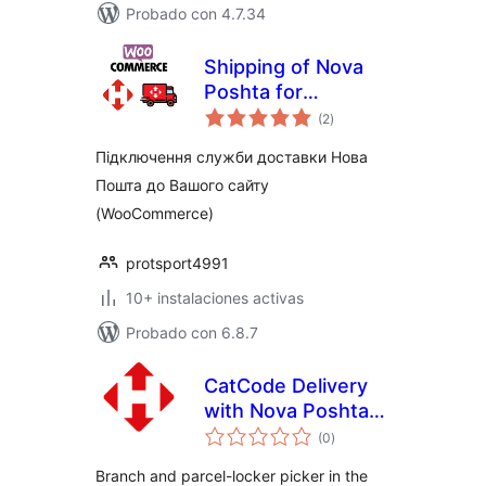
Probado con 4.7.34
Shipping of Nova
Poshta for
total
WooCommerce
(2
)
de
valoraciones
Підключення служби доставки Нова
Пошта до Вашого сайту
(WooCommerce)
protsport4991
10+ instalaciones activas
Probado con 6.8.7
CatCode Delivery
with Nova Poshta
total
for WooCommerce
(0
)
de
valoraciones
Branch and parcel-locker picker in the