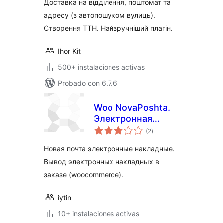
Доставка на відділення, поштомат та
адресу (з автопошуком вулиць).
Створення ТТН. Найзручніший плагін.
Ihor Kit
500+ instalaciones activas
Probado con 6.7.6
Woo NovaPoshta.
Электронная
total
накладная
(2
)
de
valoraciones
Новая почта электронные накладные.
Вывод электронных накладных в
заказе (woocommerce).
iytin
10+ instalaciones activas