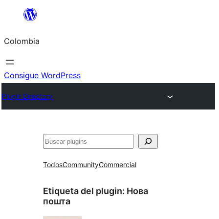
Saltar
al
Colombia
contenido
Consigue WordPress
Plugin Directory
Buscar
Todos
Community
Commercial
Etiqueta del plugin:
Нова
пошта