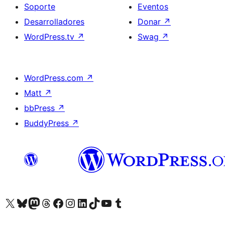
Soporte
Eventos
Desarrolladores
Donar
↗
WordPress.tv
↗
Swag
↗
WordPress.com
↗
Matt
↗
bbPress
↗
BuddyPress
↗
Visita nuestra cuenta de X (anteriormente Twitter)
Visita nuestra cuenta de Bluesky
Visita nuestra cuenta de Mastodon
Visita nuestra cuenta de Threads
Visita nuestra página de Facebook
Visita nuestra cuenta de Instagram
Visita nuestra cuenta de LinkedIn
Visita nuestra cuenta de TikTok
Visita nuestro canal de YouTube
Visita nuestra cuenta de Tumblr