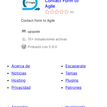
Contact Form to
Agile
total
(0
)
de
valoraciones
Contact Form to Agile
upqode
10+ instalaciones activas
Probado con 5.9.0
Acerca de
Escaparate
Noticias
Temas
Hosting
Plugins
Privacidad
Patrones