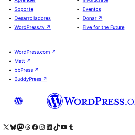
Aprender
Involúcrate
Soporte
Eventos
Desarrolladores
Donar
↗
WordPress.tv
↗
Five for the Future
WordPress.com
↗
Matt
↗
bbPress
↗
BuddyPress
↗
Visita nuestra cuenta de X (anteriormente Twitter)
Visita nuestra cuenta de Bluesky
Visita nuestra cuenta de Mastodon
Visita nuestra cuenta de Threads
Visita nuestra página de Facebook
Visita nuestra cuenta de Instagram
Visita nuestra cuenta de LinkedIn
Visita nuestra cuenta de TikTok
Visita nuestro canal de YouTube
Visita nuestra cuenta de Tumblr