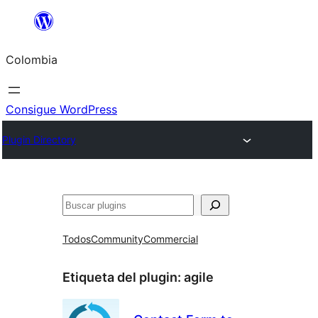
Saltar
al
Colombia
contenido
Consigue WordPress
Plugin Directory
Buscar
Todos
Community
Commercial
Etiqueta del plugin:
agile