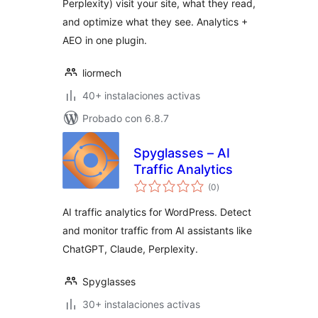
Perplexity) visit your site, what they read,
and optimize what they see. Analytics +
AEO in one plugin.
liormech
40+ instalaciones activas
Probado con 6.8.7
Spyglasses – AI
Traffic Analytics
total
(0
)
de
valoraciones
AI traffic analytics for WordPress. Detect
and monitor traffic from AI assistants like
ChatGPT, Claude, Perplexity.
Spyglasses
30+ instalaciones activas