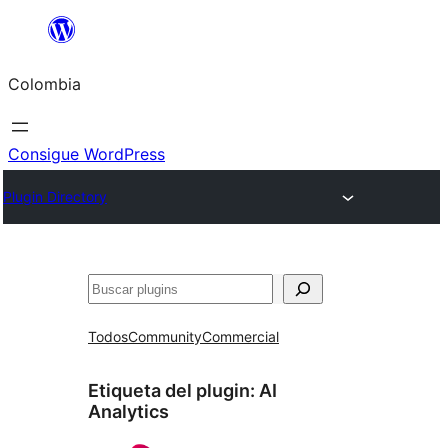
Saltar
al
Colombia
contenido
Consigue WordPress
Plugin Directory
Buscar
Todos
Community
Commercial
Etiqueta del plugin:
AI
Analytics