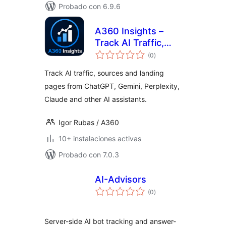
Probado con 6.9.6
A360 Insights –
Track AI Traffic,
total
Sources & Landing
(0
)
de
valoraciones
Pages
Track AI traffic, sources and landing
pages from ChatGPT, Gemini, Perplexity,
Claude and other AI assistants.
Igor Rubas / A360
10+ instalaciones activas
Probado con 7.0.3
AI-Advisors
total
(0
)
de
valoraciones
Server-side AI bot tracking and answer-