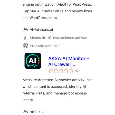
engine optimization (AEO) for WordPress.
Capture AI crawler visits and review fixes
in a WordPress inbox.
AI-Advisors.ai
Menos de 10 instalaciones activas
Probado con 7.0.3
AKSA AI Monitor –
AI Crawler
total
Analytics & Bot
(0
)
de
valoraciones
Control
Measure detected AI crawler activity, see
which content is accessed, identify AI
referral visits, and manage bot access
locally.
mikiaksa