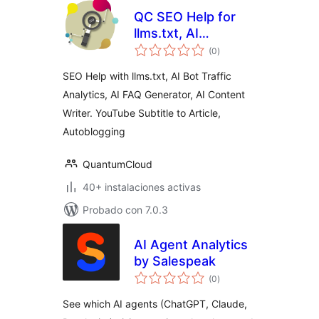
QC SEO Help for
llms.txt, AI
total
Analytics, AI
(0
)
de
valoraciones
Content Writer,
SEO Help with llms.txt, AI Bot Traffic
FAQ Generator,
Analytics, AI FAQ Generator, AI Content
Subtitle to Article
Writer. YouTube Subtitle to Article,
Autoblogging
QuantumCloud
40+ instalaciones activas
Probado con 7.0.3
AI Agent Analytics
by Salespeak
total
(0
)
de
valoraciones
See which AI agents (ChatGPT, Claude,