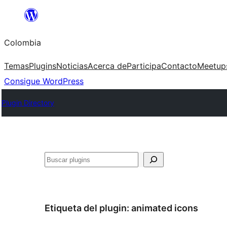
Saltar
al
Colombia
contenido
Temas
Plugins
Noticias
Acerca de
Participa
Contacto
Meetup
Consigue WordPress
Plugin Directory
Buscar
Etiqueta del plugin:
animated icons