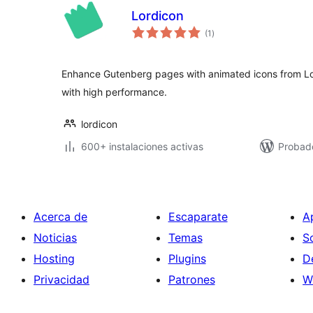
Lordicon
total
(1
)
de
valoraciones
Enhance Gutenberg pages with animated icons from Lo
with high performance.
lordicon
600+ instalaciones activas
Probad
Acerca de
Escaparate
A
Noticias
Temas
S
Hosting
Plugins
D
Privacidad
Patrones
W