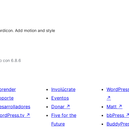
rdicon. Add motion and style
o con 6.8.6
prender
Involúcrate
WordPres
oporte
Eventos
↗
esarrolladores
Donar
↗
Matt
↗
ordPress.tv
↗
Five for the
bbPress
Future
BuddyPre