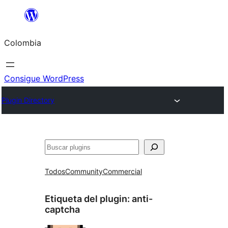
Saltar
al
Colombia
contenido
Consigue WordPress
Plugin Directory
Buscar
Todos
Community
Commercial
Etiqueta del plugin:
anti-
captcha