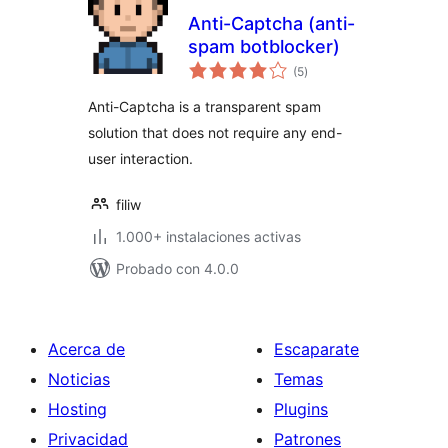
Anti-Captcha (anti-
spam botblocker)
total
(5
)
de
valoraciones
Anti-Captcha is a transparent spam
solution that does not require any end-
user interaction.
filiw
1.000+ instalaciones activas
Probado con 4.0.0
Acerca de
Escaparate
Noticias
Temas
Hosting
Plugins
Privacidad
Patrones