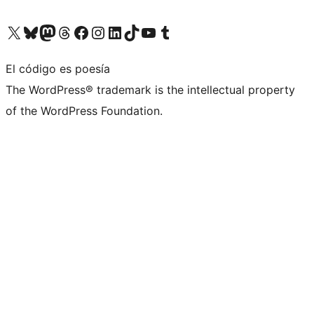
Visita nuestra cuenta de X (anteriormente Twitter)
Visita nuestra cuenta de Bluesky
Visita nuestra cuenta de Mastodon
Visita nuestra cuenta de Threads
Visita nuestra página de Facebook
Visita nuestra cuenta de Instagram
Visita nuestra cuenta de LinkedIn
Visita nuestra cuenta de TikTok
Visita nuestro canal de YouTube
Visita nuestra cuenta de Tumblr
El código es poesía
The WordPress® trademark is the intellectual property
of the WordPress Foundation.