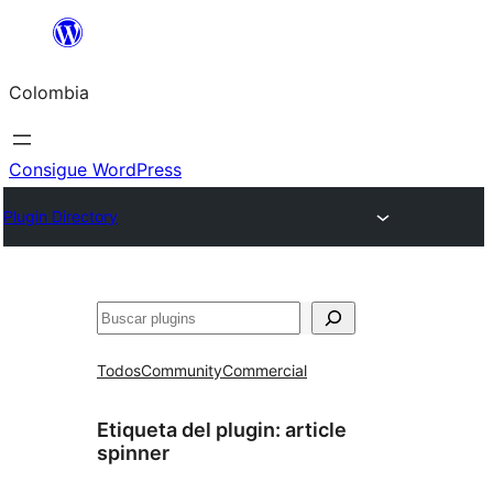
Saltar
al
Colombia
contenido
Consigue WordPress
Plugin Directory
Buscar
Todos
Community
Commercial
Etiqueta del plugin:
article
spinner