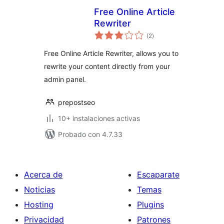
Free Online Article
Rewriter
total
(2
)
de
valoraciones
Free Online Article Rewriter, allows you to
rewrite your content directly from your
admin panel.
prepostseo
10+ instalaciones activas
Probado con 4.7.33
Acerca de
Escaparate
Noticias
Temas
Hosting
Plugins
Privacidad
Patrones