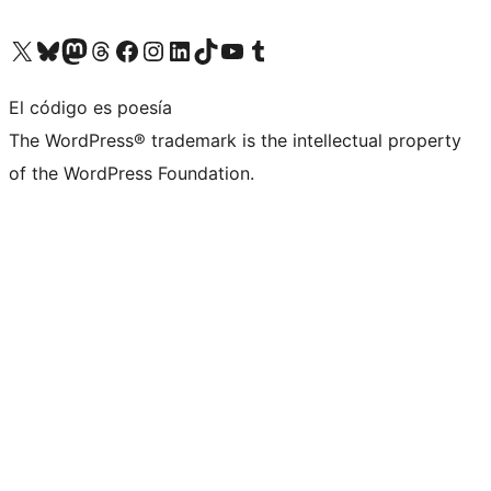
Visita nuestra cuenta de X (anteriormente Twitter)
Visita nuestra cuenta de Bluesky
Visita nuestra cuenta de Mastodon
Visita nuestra cuenta de Threads
Visita nuestra página de Facebook
Visita nuestra cuenta de Instagram
Visita nuestra cuenta de LinkedIn
Visita nuestra cuenta de TikTok
Visita nuestro canal de YouTube
Visita nuestra cuenta de Tumblr
El código es poesía
The WordPress® trademark is the intellectual property
of the WordPress Foundation.