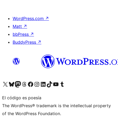
WordPress.com
↗
Matt
↗
bbPress
↗
BuddyPress
↗
Visita nuestra cuenta de X (anteriormente Twitter)
Visita nuestra cuenta de Bluesky
Visita nuestra cuenta de Mastodon
Visita nuestra cuenta de Threads
Visita nuestra página de Facebook
Visita nuestra cuenta de Instagram
Visita nuestra cuenta de LinkedIn
Visita nuestra cuenta de TikTok
Visita nuestro canal de YouTube
Visita nuestra cuenta de Tumblr
El código es poesía
The WordPress® trademark is the intellectual property
of the WordPress Foundation.