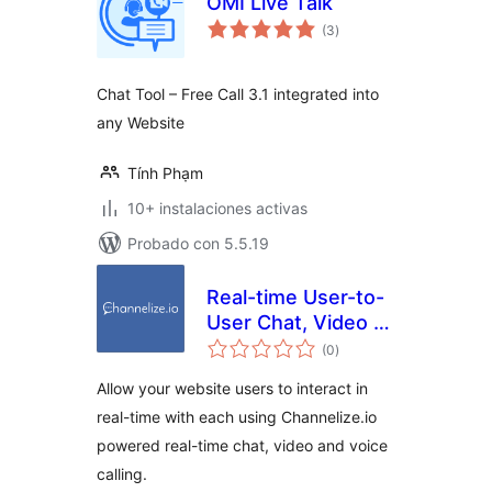
OMI Live Talk
total
(3
)
de
valoraciones
Chat Tool – Free Call 3.1 integrated into
any Website
Tính Phạm
10+ instalaciones activas
Probado con 5.5.19
Real-time User-to-
User Chat, Video &
total
Voice Calling for
(0
)
de
valoraciones
WordPress
Allow your website users to interact in
real-time with each using Channelize.io
powered real-time chat, video and voice
calling.