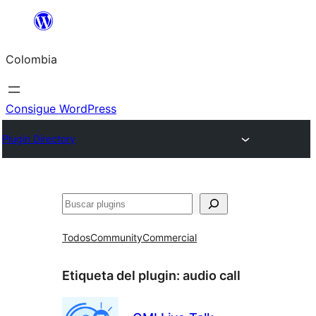
Saltar
al
Colombia
contenido
Consigue WordPress
Plugin Directory
Buscar
Todos
Community
Commercial
Etiqueta del plugin:
audio call