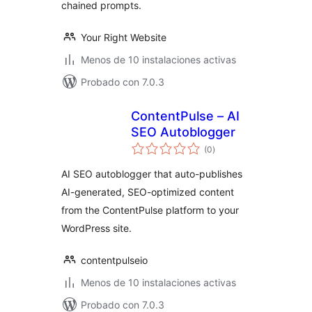
chained prompts.
Your Right Website
Menos de 10 instalaciones activas
Probado con 7.0.3
ContentPulse – AI
SEO Autoblogger
total
(0
)
de
valoraciones
AI SEO autoblogger that auto-publishes
AI-generated, SEO-optimized content
from the ContentPulse platform to your
WordPress site.
contentpulseio
Menos de 10 instalaciones activas
Probado con 7.0.3