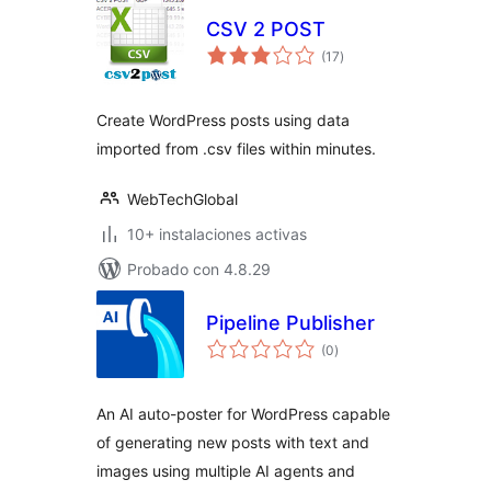
CSV 2 POST
total
(17
)
de
valoraciones
Create WordPress posts using data
imported from .csv files within minutes.
WebTechGlobal
10+ instalaciones activas
Probado con 4.8.29
Pipeline Publisher
total
(0
)
de
valoraciones
An AI auto-poster for WordPress capable
of generating new posts with text and
images using multiple AI agents and