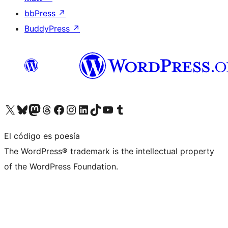
bbPress
↗
BuddyPress
↗
Visita nuestra cuenta de X (anteriormente Twitter)
Visita nuestra cuenta de Bluesky
Visita nuestra cuenta de Mastodon
Visita nuestra cuenta de Threads
Visita nuestra página de Facebook
Visita nuestra cuenta de Instagram
Visita nuestra cuenta de LinkedIn
Visita nuestra cuenta de TikTok
Visita nuestro canal de YouTube
Visita nuestra cuenta de Tumblr
El código es poesía
The WordPress® trademark is the intellectual property
of the WordPress Foundation.