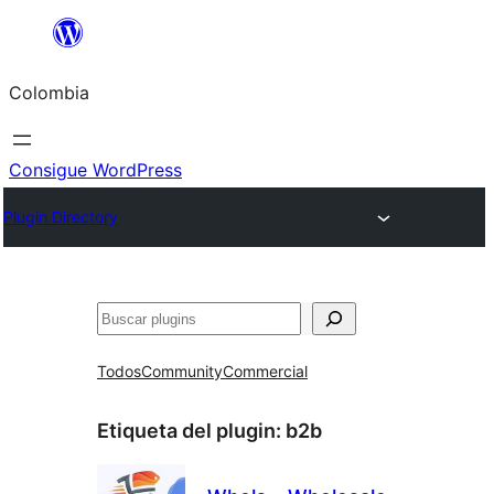
Saltar
al
Colombia
contenido
Consigue WordPress
Plugin Directory
Buscar
Todos
Community
Commercial
Etiqueta del plugin:
b2b