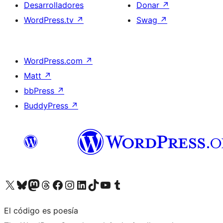
Desarrolladores
Donar
↗
WordPress.tv
↗
Swag
↗
WordPress.com
↗
Matt
↗
bbPress
↗
BuddyPress
↗
Visita nuestra cuenta de X (anteriormente Twitter)
Visita nuestra cuenta de Bluesky
Visita nuestra cuenta de Mastodon
Visita nuestra cuenta de Threads
Visita nuestra página de Facebook
Visita nuestra cuenta de Instagram
Visita nuestra cuenta de LinkedIn
Visita nuestra cuenta de TikTok
Visita nuestro canal de YouTube
Visita nuestra cuenta de Tumblr
El código es poesía