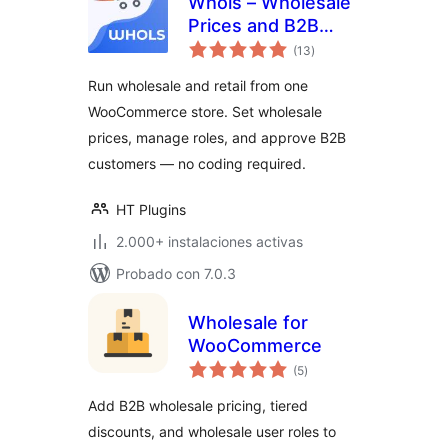
Whols – Wholesale
Prices and B2B
total
Store Solution for
(13
)
de
valoraciones
WooCommerce
Run wholesale and retail from one
WooCommerce store. Set wholesale
prices, manage roles, and approve B2B
customers — no coding required.
HT Plugins
2.000+ instalaciones activas
Probado con 7.0.3
Wholesale for
WooCommerce
total
(5
)
de
valoraciones
Add B2B wholesale pricing, tiered
discounts, and wholesale user roles to