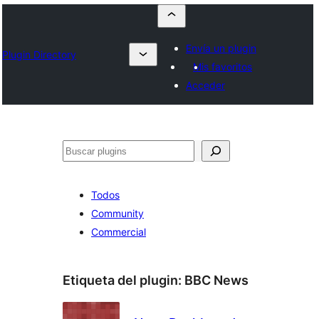
Envía un plugin
Plugin Directory
Mis favoritos
Acceder
Buscar
Todos
Community
Commercial
Etiqueta del plugin:
BBC News