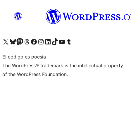
Visita nuestra cuenta de X (anteriormente Twitter)
Visita nuestra cuenta de Bluesky
Visita nuestra cuenta de Mastodon
Visita nuestra cuenta de Threads
Visita nuestra página de Facebook
Visita nuestra cuenta de Instagram
Visita nuestra cuenta de LinkedIn
Visita nuestra cuenta de TikTok
Visita nuestro canal de YouTube
Visita nuestra cuenta de Tumblr
El código es poesía
The WordPress® trademark is the intellectual property
of the WordPress Foundation.