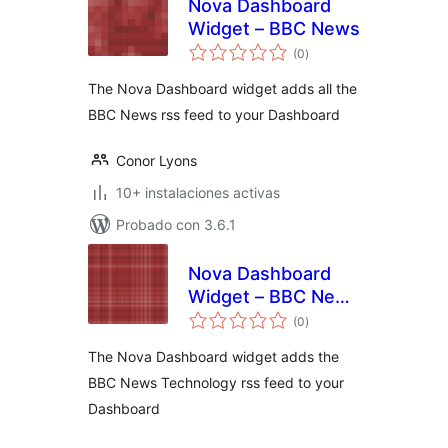
Nova Dashboard
Widget – BBC News
total
(0
)
de
valoraciones
The Nova Dashboard widget adds all the
BBC News rss feed to your Dashboard
Conor Lyons
10+ instalaciones activas
Probado con 3.6.1
Nova Dashboard
Widget – BBC News
total
– Technology
(0
)
de
valoraciones
The Nova Dashboard widget adds the
BBC News Technology rss feed to your
Dashboard