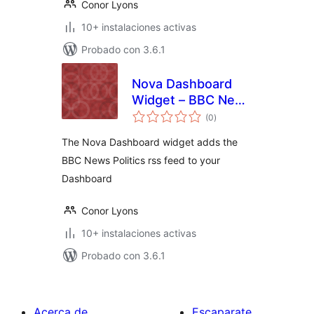
Conor Lyons
10+ instalaciones activas
Probado con 3.6.1
Nova Dashboard
Widget – BBC News
total
– Politics
(0
)
de
valoraciones
The Nova Dashboard widget adds the
BBC News Politics rss feed to your
Dashboard
Conor Lyons
10+ instalaciones activas
Probado con 3.6.1
Acerca de
Escaparate