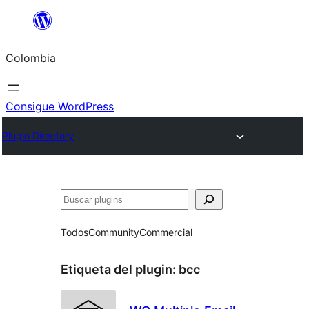
Saltar
al
Colombia
contenido
Consigue WordPress
Plugin Directory
Buscar
Todos
Community
Commercial
Etiqueta del plugin:
bcc