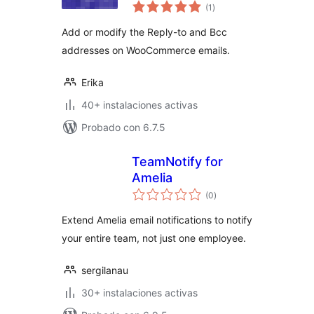
total
(1
)
de
valoraciones
Add or modify the Reply-to and Bcc
addresses on WooCommerce emails.
Erika
40+ instalaciones activas
Probado con 6.7.5
TeamNotify for
Amelia
total
(0
)
de
valoraciones
Extend Amelia email notifications to notify
your entire team, not just one employee.
sergilanau
30+ instalaciones activas