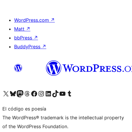
WordPress.com
↗
Matt
↗
bbPress
↗
BuddyPress
↗
Visita nuestra cuenta de X (anteriormente Twitter)
Visita nuestra cuenta de Bluesky
Visita nuestra cuenta de Mastodon
Visita nuestra cuenta de Threads
Visita nuestra página de Facebook
Visita nuestra cuenta de Instagram
Visita nuestra cuenta de LinkedIn
Visita nuestra cuenta de TikTok
Visita nuestro canal de YouTube
Visita nuestra cuenta de Tumblr
El código es poesía
The WordPress® trademark is the intellectual property
of the WordPress Foundation.