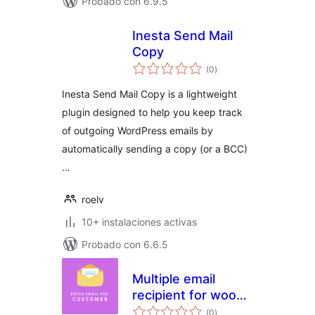
Probado con 6.9.5
Inesta Send Mail
Copy
total
(0
)
de
valoraciones
Inesta Send Mail Copy is a lightweight
plugin designed to help you keep track
of outgoing WordPress emails by
automatically sending a copy (or a BCC)
…
roelv
10+ instalaciones activas
Probado con 6.6.5
Multiple email
recipient for woo
total
orders
(0
)