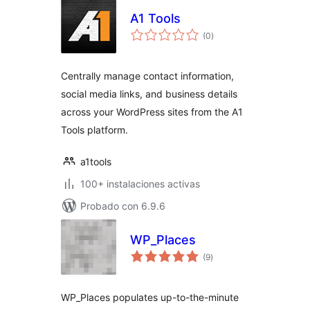
A1 Tools
total
(0
)
de
valoraciones
Centrally manage contact information,
social media links, and business details
across your WordPress sites from the A1
Tools platform.
a1tools
100+ instalaciones activas
Probado con 6.9.6
WP_Places
total
(9
)
de
valoraciones
WP_Places populates up-to-the-minute