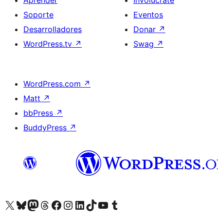
Aprender
Involúcrate
Soporte
Eventos
Desarrolladores
Donar
↗
WordPress.tv
↗
Swag
↗
WordPress.com
↗
Matt
↗
bbPress
↗
BuddyPress
↗
Visita nuestra cuenta de X (anteriormente Twitter)
Visita nuestra cuenta de Bluesky
Visita nuestra cuenta de Mastodon
Visita nuestra cuenta de Threads
Visita nuestra página de Facebook
Visita nuestra cuenta de Instagram
Visita nuestra cuenta de LinkedIn
Visita nuestra cuenta de TikTok
Visita nuestro canal de YouTube
Visita nuestra cuenta de Tumblr