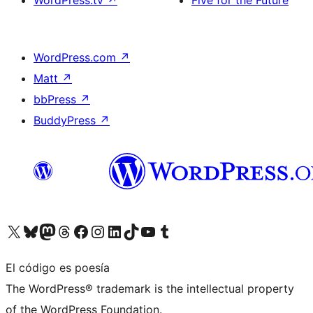
WordPress.tv
↗
Five for the Future
WordPress.com
↗
Matt
↗
bbPress
↗
BuddyPress
↗
Visita nuestra cuenta de X (anteriormente Twitter)
Visita nuestra cuenta de Bluesky
Visita nuestra cuenta de Mastodon
Visita nuestra cuenta de Threads
Visita nuestra página de Facebook
Visita nuestra cuenta de Instagram
Visita nuestra cuenta de LinkedIn
Visita nuestra cuenta de TikTok
Visita nuestro canal de YouTube
Visita nuestra cuenta de Tumblr
El código es poesía
The WordPress® trademark is the intellectual property
of the WordPress Foundation.