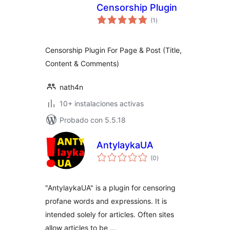
Censorship Plugin
total
(1
)
de
valoraciones
Censorship Plugin For Page & Post (Title,
Content & Comments)
nath4n
10+ instalaciones activas
Probado con 5.5.18
AntylaykaUA
total
(0
)
de
valoraciones
"AntylaykaUA" is a plugin for censoring
profane words and expressions. It is
intended solely for articles. Often sites
allow articles to be …