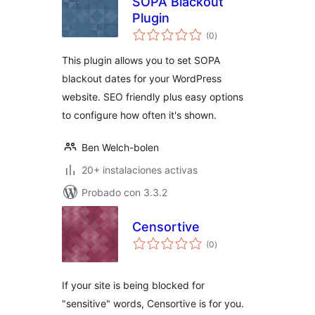
SOPA Blackout
Plugin
total
(0
)
de
valoraciones
This plugin allows you to set SOPA
blackout dates for your WordPress
website. SEO friendly plus easy options
to configure how often it's shown.
Ben Welch-bolen
20+ instalaciones activas
Probado con 3.3.2
Censortive
total
(0
)
de
valoraciones
If your site is being blocked for
"sensitive" words, Censortive is for you.