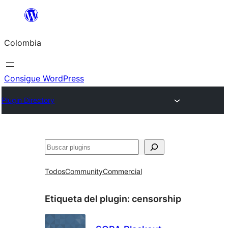
Saltar
al
Colombia
contenido
Consigue WordPress
Plugin Directory
Buscar
Todos
Community
Commercial
Etiqueta del plugin:
censorship