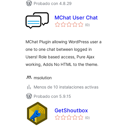
Probado con 4.8.29
MChat User Chat
total
(0
)
de
valoraciones
MChat Plugin allowing WordPress user a
one to one chat between logged in
Users! Role based access, Pure Ajax
working, Adds No HTML to the theme.
msolution
Menos de 10 instalaciones activas
Probado con 5.9.15
GetShoutbox
total
(0
)
de
valoraciones