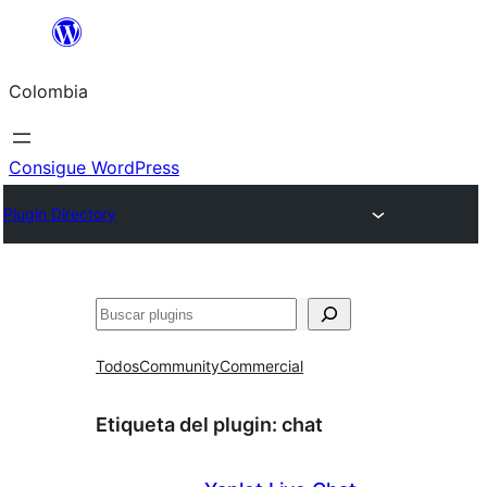
Saltar
al
Colombia
contenido
Consigue WordPress
Plugin Directory
Buscar
Todos
Community
Commercial
Etiqueta del plugin:
chat