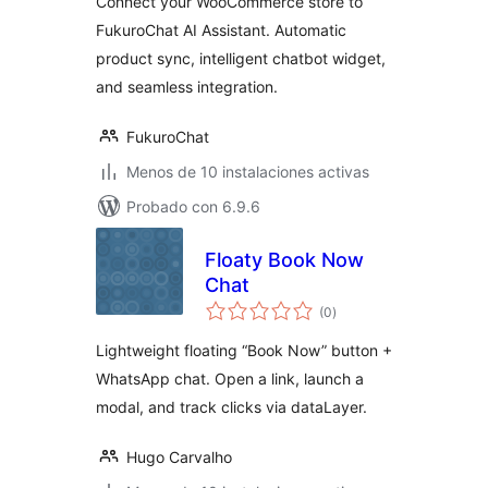
Connect your WooCommerce store to
FukuroChat AI Assistant. Automatic
product sync, intelligent chatbot widget,
and seamless integration.
FukuroChat
Menos de 10 instalaciones activas
Probado con 6.9.6
Floaty Book Now
Chat
total
(0
)
de
valoraciones
Lightweight floating “Book Now” button +
WhatsApp chat. Open a link, launch a
modal, and track clicks via dataLayer.
Hugo Carvalho