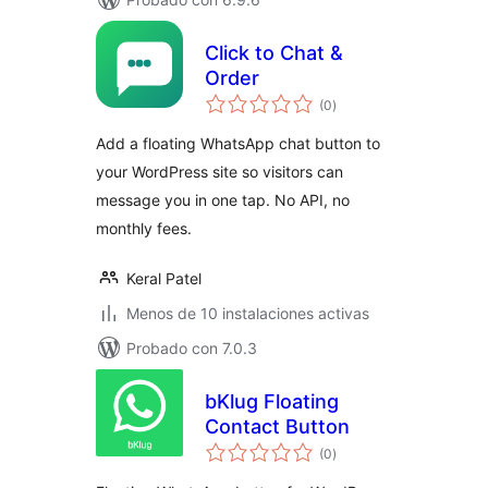
Click to Chat &
Order
total
(0
)
de
valoraciones
Add a floating WhatsApp chat button to
your WordPress site so visitors can
message you in one tap. No API, no
monthly fees.
Keral Patel
Menos de 10 instalaciones activas
Probado con 7.0.3
bKlug Floating
Contact Button
total
(0
)
de
valoraciones