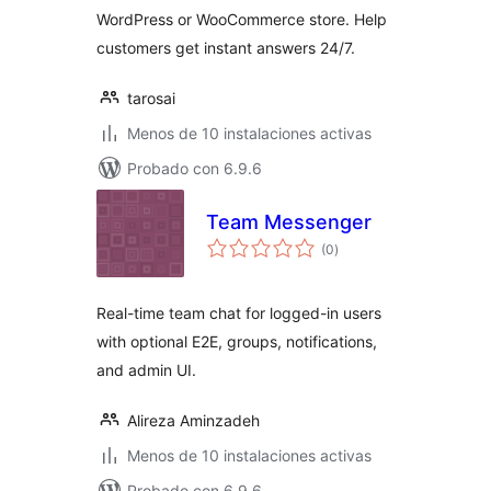
WordPress or WooCommerce store. Help
customers get instant answers 24/7.
tarosai
Menos de 10 instalaciones activas
Probado con 6.9.6
Team Messenger
total
(0
)
de
valoraciones
Real-time team chat for logged-in users
with optional E2E, groups, notifications,
and admin UI.
Alireza Aminzadeh
Menos de 10 instalaciones activas
Probado con 6.9.6