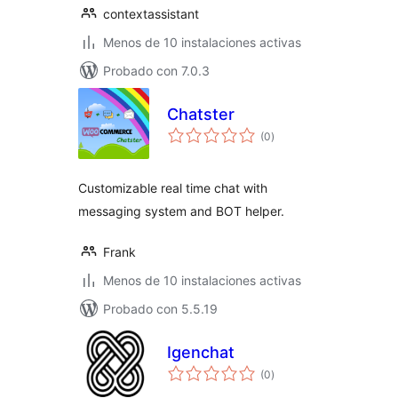
contextassistant
Menos de 10 instalaciones activas
Probado con 7.0.3
Chatster
total
(0
)
de
valoraciones
Customizable real time chat with
messaging system and BOT helper.
Frank
Menos de 10 instalaciones activas
Probado con 5.5.19
Igenchat
total
(0
)
de
valoraciones