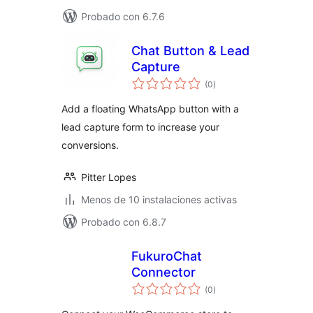
Probado con 6.7.6
Chat Button & Lead
Capture
total
(0
)
de
valoraciones
Add a floating WhatsApp button with a
lead capture form to increase your
conversions.
Pitter Lopes
Menos de 10 instalaciones activas
Probado con 6.8.7
FukuroChat
Connector
total
(0
)
de
valoraciones