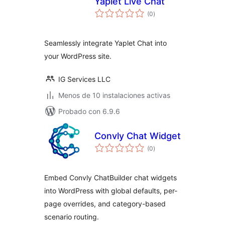
Yaplet Live Chat
total
(0
)
de
valoraciones
Seamlessly integrate Yaplet Chat into
your WordPress site.
IG Services LLC
Menos de 10 instalaciones activas
Probado con 6.9.6
Convly Chat Widget
total
(0
)
de
valoraciones
Embed Convly ChatBuilder chat widgets
into WordPress with global defaults, per-
page overrides, and category-based
scenario routing.