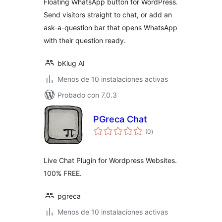
Floating WhatsApp button for WordPress.
Send visitors straight to chat, or add an
ask-a-question bar that opens WhatsApp
with their question ready.
bKlug AI
Menos de 10 instalaciones activas
Probado con 7.0.3
PGreca Chat
total
(0
)
de
valoraciones
Live Chat Plugin for Wordpress Websites.
100% FREE.
pgreca
Menos de 10 instalaciones activas