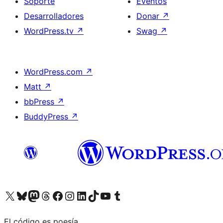
Soporte
Eventos
Desarrolladores
Donar
↗
WordPress.tv
↗
Swag
↗
WordPress.com
↗
Matt
↗
bbPress
↗
BuddyPress
↗
Visita nuestra cuenta de X (anteriormente Twitter)
Visita nuestra cuenta de Bluesky
Visita nuestra cuenta de Mastodon
Visita nuestra cuenta de Threads
Visita nuestra página de Facebook
Visita nuestra cuenta de Instagram
Visita nuestra cuenta de LinkedIn
Visita nuestra cuenta de TikTok
Visita nuestro canal de YouTube
Visita nuestra cuenta de Tumblr
El código es poesía