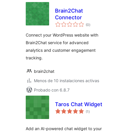
Brain2Chat
Connector
total
(0
)
de
valoraciones
Connect your WordPress website with
Brain2Chat service for advanced
analytics and customer engagement
tracking.
brain2chat
Menos de 10 instalaciones activas
Probado con 6.8.7
Taros Chat Widget
total
(1
)
de
valoraciones
Add an AI-powered chat widget to your