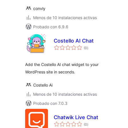
convly
Menos de 10 instalaciones activas
Probado con 6.9.6
Costello AI Chat
total
(0
)
de
valoraciones
Add the Costello AI chat widget to your
WordPress site in seconds.
Costello Ai
Menos de 10 instalaciones activas
Probado con 7.0.3
Chatwik Live Chat
total
(0
)
de