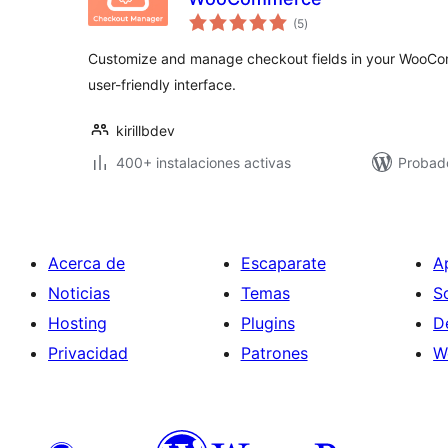
total
(5
)
de
valoraciones
Customize and manage checkout fields in your WooCo
user-friendly interface.
kirillbdev
400+ instalaciones activas
Probad
Acerca de
Escaparate
A
Noticias
Temas
S
Hosting
Plugins
D
Privacidad
Patrones
W