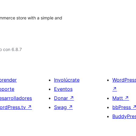
mmerce store with a simple and
o con 6.8.7
prender
Involúcrate
WordPres
oporte
Eventos
↗
esarrolladores
Donar
↗
Matt
↗
ordPress.tv
↗
Swag
↗
bbPress
BuddyPre