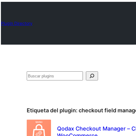
Plugin Directory
Buscar
Etiqueta del plugin:
checkout field manag
Qodax Checkout Manager – Che
WooCommerce