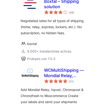
Boxtal – Shipping
solution
total
(46
)
de
valoraciones
Negotiated rates for all types of shipping
(home, relay, express, lockers, etc.). No
subscription, no hidden fees.
boxtal
9.000+ instalaciones activas
Probado con 7.0.3
WCMultiShipping —
Mondial Relay,
total
Inpost &
(31
)
de
valoraciones
Chronopost for
Add Mondial Relay, Inpost, Chronopost &
WooCommerce
Chronofresh to Woocommerce Create
your labels and send your shipments