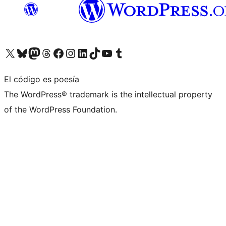
Visita nuestra cuenta de X (anteriormente Twitter)
Visita nuestra cuenta de Bluesky
Visita nuestra cuenta de Mastodon
Visita nuestra cuenta de Threads
Visita nuestra página de Facebook
Visita nuestra cuenta de Instagram
Visita nuestra cuenta de LinkedIn
Visita nuestra cuenta de TikTok
Visita nuestro canal de YouTube
Visita nuestra cuenta de Tumblr
El código es poesía
The WordPress® trademark is the intellectual property
of the WordPress Foundation.