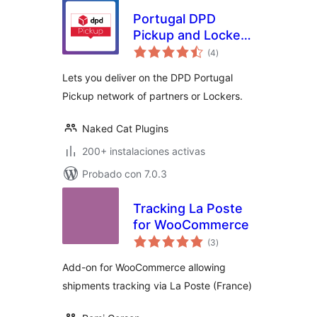
Portugal DPD
Pickup and Lockers
total
network for
(4
)
de
valoraciones
WooCommerce
Lets you deliver on the DPD Portugal
Pickup network of partners or Lockers.
Naked Cat Plugins
200+ instalaciones activas
Probado con 7.0.3
Tracking La Poste
for WooCommerce
total
(3
)
de
valoraciones
Add-on for WooCommerce allowing
shipments tracking via La Poste (France)