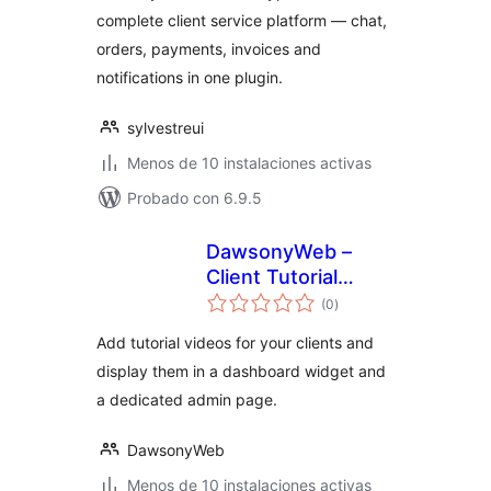
complete client service platform — chat,
orders, payments, invoices and
notifications in one plugin.
sylvestreui
Menos de 10 instalaciones activas
Probado con 6.9.5
DawsonyWeb –
Client Tutorial
total
Videos
(0
)
de
valoraciones
Add tutorial videos for your clients and
display them in a dashboard widget and
a dedicated admin page.
DawsonyWeb
Menos de 10 instalaciones activas