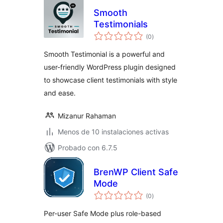
Smooth
Testimonials
total
(0
)
de
valoraciones
Smooth Testimonial is a powerful and
user-friendly WordPress plugin designed
to showcase client testimonials with style
and ease.
Mizanur Rahaman
Menos de 10 instalaciones activas
Probado con 6.7.5
BrenWP Client Safe
Mode
total
(0
)
de
valoraciones
Per-user Safe Mode plus role-based