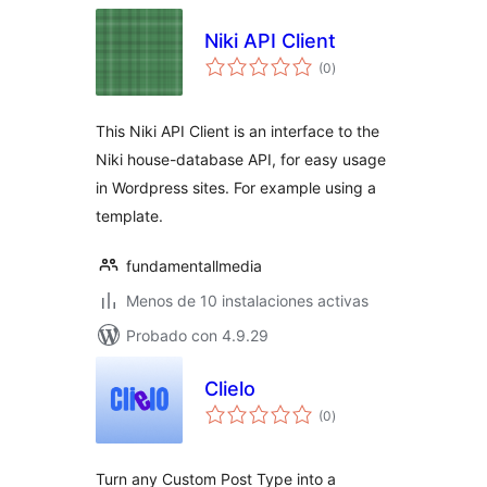
Niki API Client
total
(0
)
de
valoraciones
This Niki API Client is an interface to the
Niki house-database API, for easy usage
in Wordpress sites. For example using a
template.
fundamentallmedia
Menos de 10 instalaciones activas
Probado con 4.9.29
Clielo
total
(0
)
de
valoraciones
Turn any Custom Post Type into a