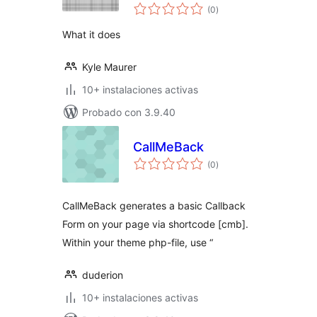
total
(0
)
de
valoraciones
What it does
Kyle Maurer
10+ instalaciones activas
Probado con 3.9.40
CallMeBack
total
(0
)
de
valoraciones
CallMeBack generates a basic Callback
Form on your page via shortcode [cmb].
Within your theme php-file, use “
duderion
10+ instalaciones activas