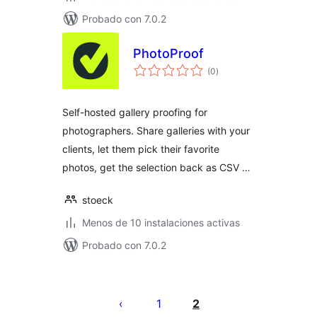
Probado con 7.0.2
PhotoProof
total
(0
)
de
valoraciones
Self-hosted gallery proofing for
photographers. Share galleries with your
clients, let them pick their favorite
photos, get the selection back as CSV …
stoeck
Menos de 10 instalaciones activas
Probado con 7.0.2
Paginación
de
1
2