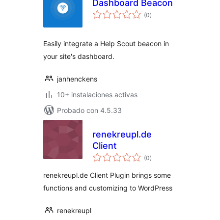
Dashboard Beacon
total
(0
)
de
valoraciones
Easily integrate a Help Scout beacon in
your site's dashboard.
janhenckens
10+ instalaciones activas
Probado con 4.5.33
renekreupl.de
Client
total
(0
)
de
valoraciones
renekreupl.de Client Plugin brings some
functions and customizing to WordPress
renekreupl