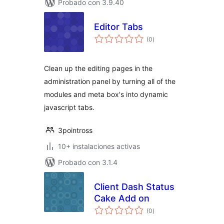
Probado con 3.9.40
Editor Tabs
total
(0
)
de
valoraciones
Clean up the editing pages in the
administration panel by turning all of the
modules and meta box's into dynamic
javascript tabs.
3pointross
10+ instalaciones activas
Probado con 3.1.4
Client Dash Status
Cake Add on
total
(0
)
de
valoraciones