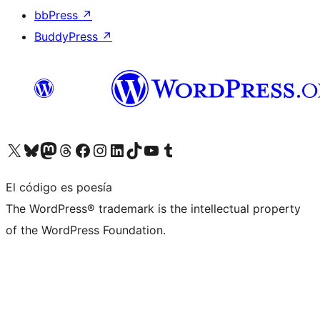
bbPress
↗
BuddyPress
↗
Visita nuestra cuenta de X (anteriormente Twitter)
Visita nuestra cuenta de Bluesky
Visita nuestra cuenta de Mastodon
Visita nuestra cuenta de Threads
Visita nuestra página de Facebook
Visita nuestra cuenta de Instagram
Visita nuestra cuenta de LinkedIn
Visita nuestra cuenta de TikTok
Visita nuestro canal de YouTube
Visita nuestra cuenta de Tumblr
El código es poesía
The WordPress® trademark is the intellectual property
of the WordPress Foundation.