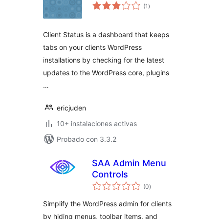
total
(1
)
de
valoraciones
Client Status is a dashboard that keeps
tabs on your clients WordPress
installations by checking for the latest
updates to the WordPress core, plugins
…
ericjuden
10+ instalaciones activas
Probado con 3.3.2
SAA Admin Menu
Controls
total
(0
)
de
valoraciones
Simplify the WordPress admin for clients
by hiding menus, toolbar items, and