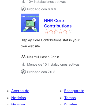
10+ instalaciones activas
Probado con 6.6.6
NHR Core
Contributions
total
(0
)
de
valoraciones
Display Core Contributions stat in your
own website.
Nazmul Hasan Robin
Menos de 10 instalaciones activas
Probado con 7.0.3
Acerca de
Escaparate
Noticias
Temas
Hosting
Plugins