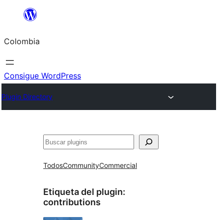
Saltar
al
Colombia
contenido
Consigue WordPress
Plugin Directory
Buscar
Todos
Community
Commercial
Etiqueta del plugin:
contributions