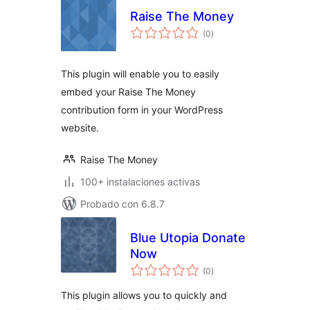
Raise The Money
total
(0
)
de
valoraciones
This plugin will enable you to easily
embed your Raise The Money
contribution form in your WordPress
website.
Raise The Money
100+ instalaciones activas
Probado con 6.8.7
Blue Utopia Donate
Now
total
(0
)
de
valoraciones
This plugin allows you to quickly and