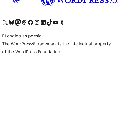
Visita nuestra cuenta de X (anteriormente Twitter)
Visita nuestra cuenta de Bluesky
Visita nuestra cuenta de Mastodon
Visita nuestra cuenta de Threads
Visita nuestra página de Facebook
Visita nuestra cuenta de Instagram
Visita nuestra cuenta de LinkedIn
Visita nuestra cuenta de TikTok
Visita nuestro canal de YouTube
Visita nuestra cuenta de Tumblr
El código es poesía
The WordPress® trademark is the intellectual property
of the WordPress Foundation.