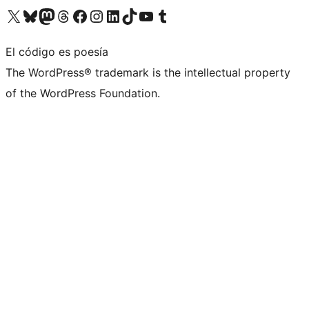
Visita nuestra cuenta de X (anteriormente Twitter)
Visita nuestra cuenta de Bluesky
Visita nuestra cuenta de Mastodon
Visita nuestra cuenta de Threads
Visita nuestra página de Facebook
Visita nuestra cuenta de Instagram
Visita nuestra cuenta de LinkedIn
Visita nuestra cuenta de TikTok
Visita nuestro canal de YouTube
Visita nuestra cuenta de Tumblr
El código es poesía
The WordPress® trademark is the intellectual property
of the WordPress Foundation.