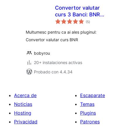
Convertor valutar
curs 3 Banci: BNR,
total
BCR si BT
(5
)
de
valoraciones
Multumesc pentru ca ai ales pluginul:
Convertor valutar curs BNR
bobyrou
20+ instalaciones activas
Probado con 4.4.34
Acerca de
Escaparate
Noticias
Temas
Hosting
Plugins
Privacidad
Patrones