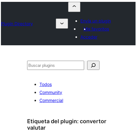
Envía un plugin
Plugin Directory
Mis favoritos
Acceder
Buscar
Todos
Community
Commercial
Etiqueta del plugin:
convertor
valutar