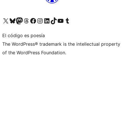
Visita nuestra cuenta de X (anteriormente Twitter)
Visita nuestra cuenta de Bluesky
Visita nuestra cuenta de Mastodon
Visita nuestra cuenta de Threads
Visita nuestra página de Facebook
Visita nuestra cuenta de Instagram
Visita nuestra cuenta de LinkedIn
Visita nuestra cuenta de TikTok
Visita nuestro canal de YouTube
Visita nuestra cuenta de Tumblr
El código es poesía
The WordPress® trademark is the intellectual property
of the WordPress Foundation.