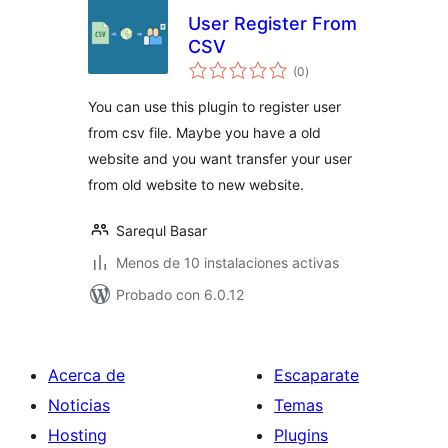
User Register From
CSV
total
(0
)
de
valoraciones
You can use this plugin to register user
from csv file. Maybe you have a old
website and you want transfer your user
from old website to new website.
Sarequl Basar
Menos de 10 instalaciones activas
Probado con 6.0.12
Acerca de
Escaparate
Noticias
Temas
Hosting
Plugins