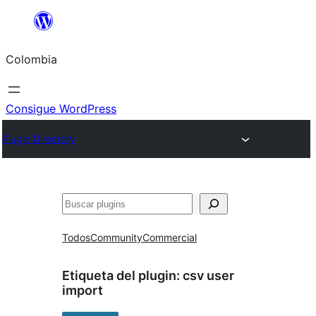
Saltar
al
Colombia
contenido
Consigue WordPress
Plugin Directory
Buscar
Todos
Community
Commercial
Etiqueta del plugin:
csv user
import