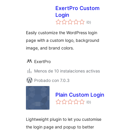
ExertPro Custom
Login
total
(0
)
de
valoraciones
Easily customize the WordPress login
page with a custom logo, background
image, and brand colors.
ExertPro
Menos de 10 instalaciones activas
Probado con 7.0.3
Plain Custom Login
total
(0
)
de
valoraciones
Lightweight plugin to let you customise
the login page and popup to better