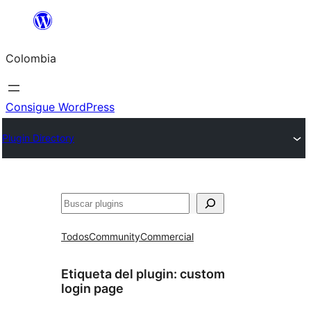
Saltar
al
Colombia
contenido
Consigue WordPress
Plugin Directory
Buscar
Todos
Community
Commercial
Etiqueta del plugin:
custom
login page