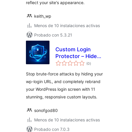
reflect your site's appearance.
keith_wp
Menos de 10 instalaciones activas
Probado con 5.3.21
Custom Login
Protector – Hide
total
Login URL & Brute
(0
)
de
valoraciones
Force Security
Stop brute-force attacks by hiding your
wp-login URL, and completely rebrand
your WordPress login screen with 11
stunning, responsive custom layouts.
sonofgod80
Menos de 10 instalaciones activas
Probado con 7.0.3