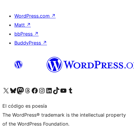
WordPress.com
↗
Matt
↗
bbPress
↗
BuddyPress
↗
Visita nuestra cuenta de X (anteriormente Twitter)
Visita nuestra cuenta de Bluesky
Visita nuestra cuenta de Mastodon
Visita nuestra cuenta de Threads
Visita nuestra página de Facebook
Visita nuestra cuenta de Instagram
Visita nuestra cuenta de LinkedIn
Visita nuestra cuenta de TikTok
Visita nuestro canal de YouTube
Visita nuestra cuenta de Tumblr
El código es poesía
The WordPress® trademark is the intellectual property
of the WordPress Foundation.