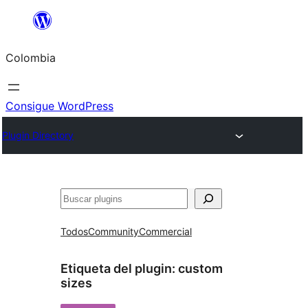
Saltar
al
Colombia
contenido
Consigue WordPress
Plugin Directory
Buscar
Todos
Community
Commercial
Etiqueta del plugin:
custom
sizes