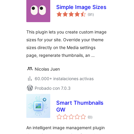
Simple Image Sizes
total
(91
)
de
valoraciones
This plugin lets you create custom image
sizes for your site. Override your theme
sizes directly on the Media settings
page, regenerate thumbnails, an …
Nicolas Juen
60.000+ instalaciones activas
Probado con 7.0.3
Smart Thumbnails
GW
total
(0
)
de
valoraciones
An intelligent image management plugin