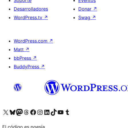
Soporte
Eventos
Desarrolladores
Donar
↗
WordPress.tv
↗
Swag
↗
WordPress.com
↗
Matt
↗
bbPress
↗
BuddyPress
↗
Visita nuestra cuenta de X (anteriormente Twitter)
Visita nuestra cuenta de Bluesky
Visita nuestra cuenta de Mastodon
Visita nuestra cuenta de Threads
Visita nuestra página de Facebook
Visita nuestra cuenta de Instagram
Visita nuestra cuenta de LinkedIn
Visita nuestra cuenta de TikTok
Visita nuestro canal de YouTube
Visita nuestra cuenta de Tumblr
El código es poesía