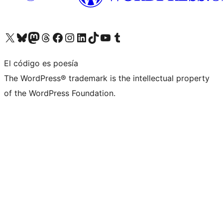
Visita nuestra cuenta de X (anteriormente Twitter)
Visita nuestra cuenta de Bluesky
Visita nuestra cuenta de Mastodon
Visita nuestra cuenta de Threads
Visita nuestra página de Facebook
Visita nuestra cuenta de Instagram
Visita nuestra cuenta de LinkedIn
Visita nuestra cuenta de TikTok
Visita nuestro canal de YouTube
Visita nuestra cuenta de Tumblr
El código es poesía
The WordPress® trademark is the intellectual property
of the WordPress Foundation.