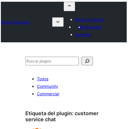
Envía un plugin
Plugin Directory
Mis favoritos
Acceder
Buscar
Todos
Community
Commercial
Etiqueta del plugin:
customer
service chat