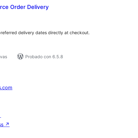
ce Order Delivery
tal
e
loraciones
referred delivery dates directly at checkout.
ivas
Probado con 6.5.8
s.com
↗
ss
↗