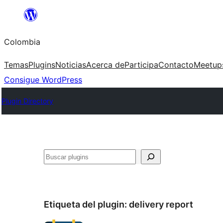
Saltar
al
Colombia
contenido
Temas
Plugins
Noticias
Acerca de
Participa
Contacto
Meetup
Consigue WordPress
Plugin Directory
Buscar
Etiqueta del plugin:
delivery report