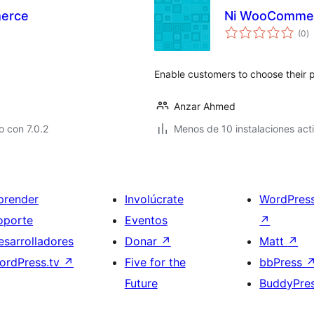
merce
Ni WooCommer
to
(0
)
d
va
Enable customers to choose their p
Anzar Ahmed
 con 7.0.2
Menos de 10 instalaciones act
prender
Involúcrate
WordPres
oporte
Eventos
↗
esarrolladores
Donar
↗
Matt
↗
ordPress.tv
↗
Five for the
bbPress
Future
BuddyPre