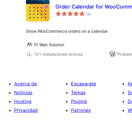
Order Calendar for WooCom
total
(2
)
de
valoraciones
Show WooCommerce orders on a calendar
PI Web Solution
10+ instalaciones activas
Probado
Acerca de
Escaparate
A
Noticias
Temas
S
Hosting
Plugins
D
Privacidad
Patrones
W