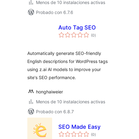
Menos de 10 instalaciones activas
Probado con 6.7.6
Auto Tag SEO
total
(0
)
de
valoraciones
Automatically generate SEO-friendly
English descriptions for WordPress tags
using z.ai AI models to improve your
site's SEO performance.
honghaiweier
Menos de 10 instalaciones activas
Probado con 6.8.7
SEO Made Easy
total
(0
)
de