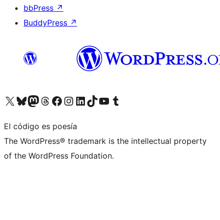
bbPress
↗
BuddyPress
↗
Visita nuestra cuenta de X (anteriormente Twitter)
Visita nuestra cuenta de Bluesky
Visita nuestra cuenta de Mastodon
Visita nuestra cuenta de Threads
Visita nuestra página de Facebook
Visita nuestra cuenta de Instagram
Visita nuestra cuenta de LinkedIn
Visita nuestra cuenta de TikTok
Visita nuestro canal de YouTube
Visita nuestra cuenta de Tumblr
El código es poesía
The WordPress® trademark is the intellectual property
of the WordPress Foundation.