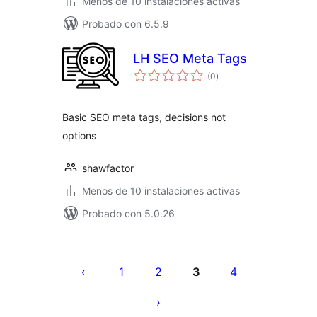
Menos de 10 instalaciones activas
Probado con 6.5.9
LH SEO Meta Tags
total
(0
)
de
valoraciones
Basic SEO meta tags, decisions not
options
shawfactor
Menos de 10 instalaciones activas
Probado con 5.0.26
Paginación
de
1
2
3
4
entradas