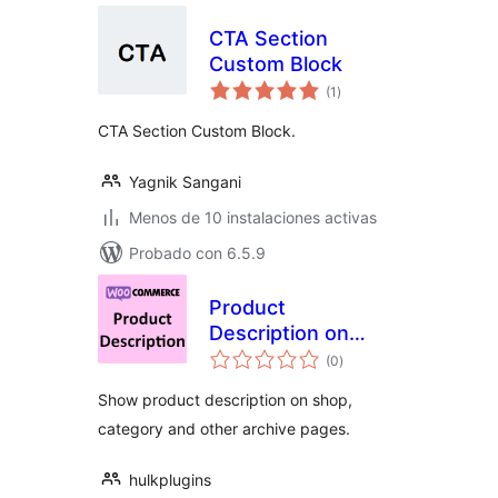
CTA Section
Custom Block
total
(1
)
de
valoraciones
CTA Section Custom Block.
Yagnik Sangani
Menos de 10 instalaciones activas
Probado con 6.5.9
Product
Description on
total
Shop & Archive
(0
)
de
valoraciones
Pages for
Show product description on shop,
WooCommerce
category and other archive pages.
hulkplugins