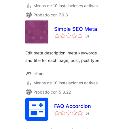
Menos de 10 instalaciones activas
Probado con 7.0.3
Simple SEO Meta
total
(0
)
de
valoraciones
Edit meta description, meta keywords
and title for each page, post, post type.
eliran
Menos de 10 instalaciones activas
Probado con 5.3.22
FAQ Accordion
total
(0
)
de
valoraciones