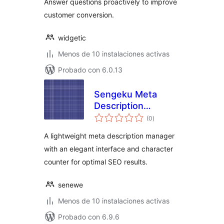
Answer questions proactively to improve
customer conversion.
widgetic
Menos de 10 instalaciones activas
Probado con 6.0.13
Sengeku Meta
Description
total
Manager
(0
)
de
valoraciones
A lightweight meta description manager
with an elegant interface and character
counter for optimal SEO results.
senewe
Menos de 10 instalaciones activas
Probado con 6.9.6