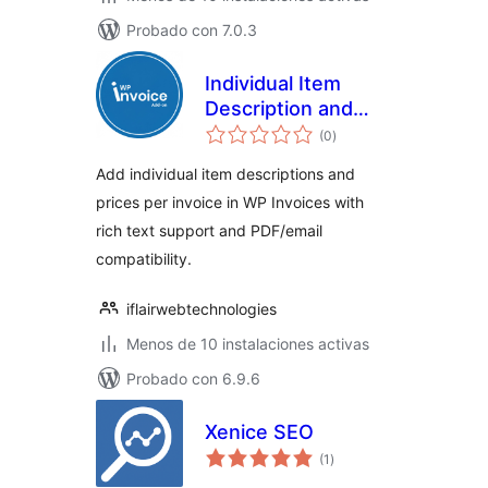
Probado con 7.0.3
Individual Item
Description and
total
Price for WP
(0
)
de
valoraciones
Invoices
Add individual item descriptions and
prices per invoice in WP Invoices with
rich text support and PDF/email
compatibility.
iflairwebtechnologies
Menos de 10 instalaciones activas
Probado con 6.9.6
Xenice SEO
total
(1
)
de
valoraciones