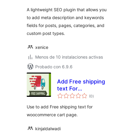
A lightweight SEO plugin that allows you
to add meta description and keywords
fields for posts, pages, categories, and
custom post types.
xenice
Menos de 10 instalaciones activas
Probado con 6.9.6
Add Free shipping
text For
total
WooCommerce
(0
)
de
valoraciones
Cart
Use to add Free shipping text for
woocommerce cart page.
kinjaldalwadi