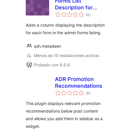
Forms List
Description for
total
Gravity Forms
(0
)
de
valoraciones
Adds a column displaying the description
for each form in the admin forms listing.
ash.matadeen
Menos de 10 instalaciones activas
Probado con 6.6.6
ADR Promotion
Recommendations
total
(0
)
de
valoraciones
This plugin displays relevant promotion
recommendations below post content
and allows you add them in sidebar as a
widget.