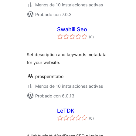
Menos de 10 instalaciones activas
Probado con 7.0.3
Swahili Seo
total
(0
)
de
valoraciones
Set description and keywords metadata
for your website.
prospermtabo
Menos de 10 instalaciones activas
Probado con 6.0.13
LeTDK
total
(0
)
de
valoraciones
A lightweight WordPress SEO plugin to