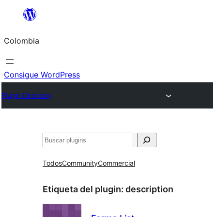
Saltar
al
Colombia
contenido
Consigue WordPress
Plugin Directory
Buscar
Todos
Community
Commercial
Etiqueta del plugin:
description