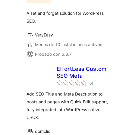
valoraciones
A set and forget solution for WordPress
SEO.
VeryEasy
Menos de 10 instalaciones activas
Probado con 6.8.7
EffortLess Custom
SEO Meta
total
(0
)
de
valoraciones
Add SEO Title and Meta Description to
posts and pages with Quick Edit support,
fully integrated into WordPress native
UI/UX.
domclic