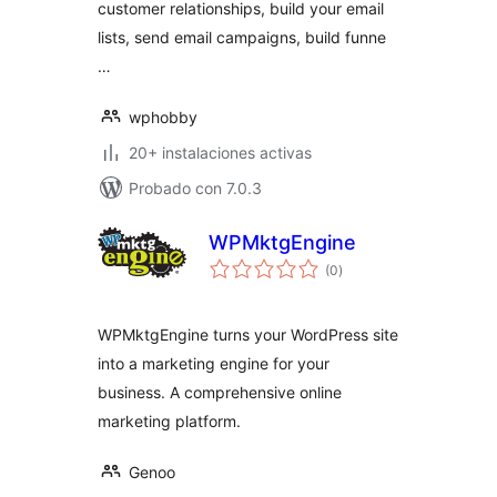
customer relationships, build your email
WooCommerce
lists, send email campaigns, build funne
…
wphobby
20+ instalaciones activas
Probado con 7.0.3
WPMktgEngine
total
(0
)
de
valoraciones
WPMktgEngine turns your WordPress site
into a marketing engine for your
business. A comprehensive online
marketing platform.
Genoo