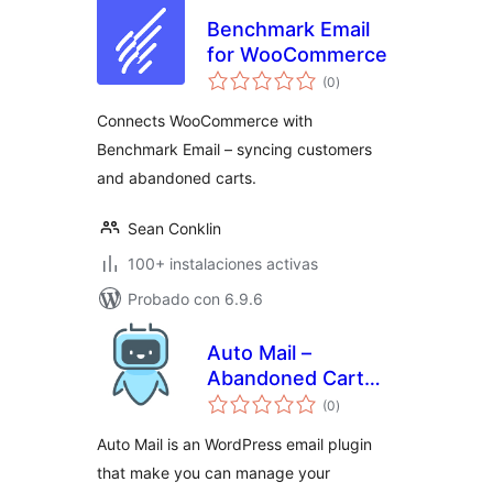
Benchmark Email
for WooCommerce
total
(0
)
de
valoraciones
Connects WooCommerce with
Benchmark Email – syncing customers
and abandoned carts.
Sean Conklin
100+ instalaciones activas
Probado con 6.9.6
Auto Mail –
Abandoned Cart
total
Recovery,
(0
)
de
valoraciones
Newsletter Builder
Auto Mail is an WordPress email plugin
& Marketing
that make you can manage your
Automation for