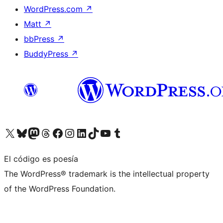
WordPress.com
↗
Matt
↗
bbPress
↗
BuddyPress
↗
Visita nuestra cuenta de X (anteriormente Twitter)
Visita nuestra cuenta de Bluesky
Visita nuestra cuenta de Mastodon
Visita nuestra cuenta de Threads
Visita nuestra página de Facebook
Visita nuestra cuenta de Instagram
Visita nuestra cuenta de LinkedIn
Visita nuestra cuenta de TikTok
Visita nuestro canal de YouTube
Visita nuestra cuenta de Tumblr
El código es poesía
The WordPress® trademark is the intellectual property
of the WordPress Foundation.