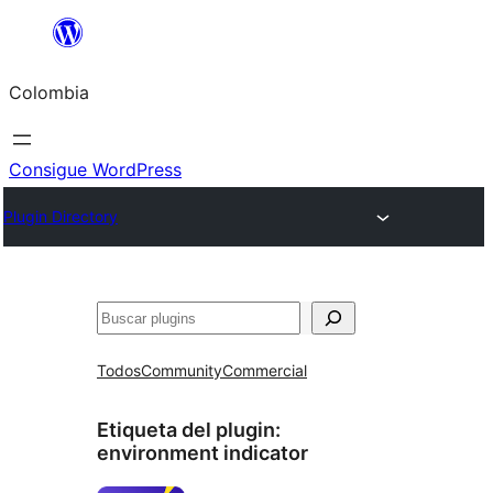
Saltar
al
Colombia
contenido
Consigue WordPress
Plugin Directory
Buscar
Todos
Community
Commercial
Etiqueta del plugin:
environment indicator