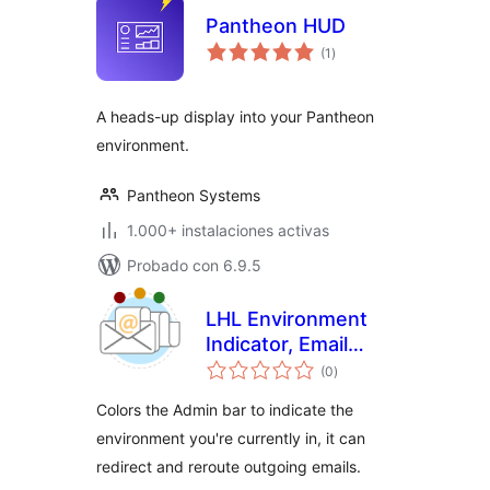
Pantheon HUD
total
(1
)
de
valoraciones
A heads-up display into your Pantheon
environment.
Pantheon Systems
1.000+ instalaciones activas
Probado con 6.9.5
LHL Environment
Indicator, Email
total
Redirect and Email
(0
)
de
valoraciones
Reroute
Colors the Admin bar to indicate the
environment you're currently in, it can
redirect and reroute outgoing emails.