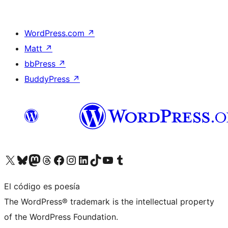
WordPress.com
↗
Matt
↗
bbPress
↗
BuddyPress
↗
Visita nuestra cuenta de X (anteriormente Twitter)
Visita nuestra cuenta de Bluesky
Visita nuestra cuenta de Mastodon
Visita nuestra cuenta de Threads
Visita nuestra página de Facebook
Visita nuestra cuenta de Instagram
Visita nuestra cuenta de LinkedIn
Visita nuestra cuenta de TikTok
Visita nuestro canal de YouTube
Visita nuestra cuenta de Tumblr
El código es poesía
The WordPress® trademark is the intellectual property
of the WordPress Foundation.