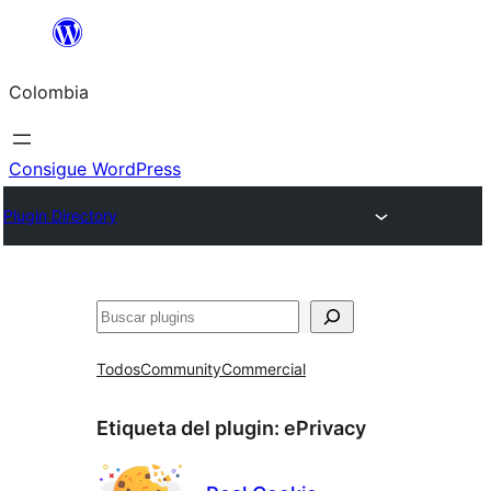
Saltar
al
Colombia
contenido
Consigue WordPress
Plugin Directory
Buscar
Todos
Community
Commercial
Etiqueta del plugin:
ePrivacy