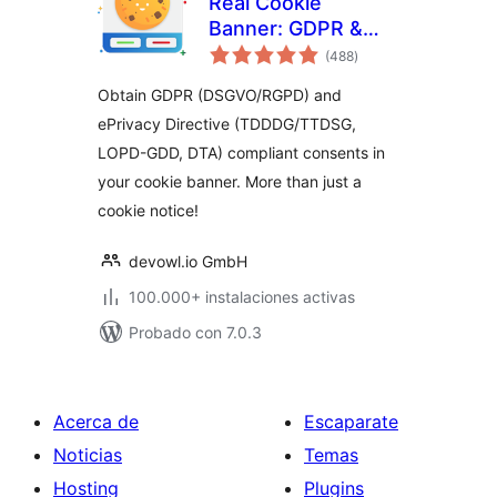
Real Cookie
Banner: GDPR &
total
ePrivacy Cookie
(488
)
de
valoraciones
Consent
Obtain GDPR (DSGVO/RGPD) and
ePrivacy Directive (TDDDG/TTDSG,
LOPD-GDD, DTA) compliant consents in
your cookie banner. More than just a
cookie notice!
devowl.io GmbH
100.000+ instalaciones activas
Probado con 7.0.3
Acerca de
Escaparate
Noticias
Temas
Hosting
Plugins