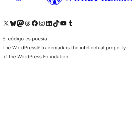
Visita nuestra cuenta de X (anteriormente Twitter)
Visita nuestra cuenta de Bluesky
Visita nuestra cuenta de Mastodon
Visita nuestra cuenta de Threads
Visita nuestra página de Facebook
Visita nuestra cuenta de Instagram
Visita nuestra cuenta de LinkedIn
Visita nuestra cuenta de TikTok
Visita nuestro canal de YouTube
Visita nuestra cuenta de Tumblr
El código es poesía
The WordPress® trademark is the intellectual property
of the WordPress Foundation.