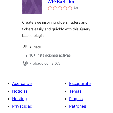
WP-BxSlider
total
(0
)
de
valoraciones
Create awe inspiring sliders, faders and
tickers easily and quickly with this jQuery
based plugin.
AFriedl
10+ instalaciones activas
Probado con 3.0.5
Acerca de
Escaparate
Noticias
Temas
Hosting
Plugins
Privacidad
Patrones