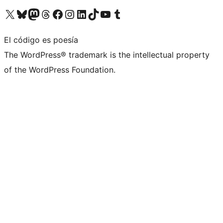
Visita nuestra cuenta de X (anteriormente Twitter)
Visita nuestra cuenta de Bluesky
Visita nuestra cuenta de Mastodon
Visita nuestra cuenta de Threads
Visita nuestra página de Facebook
Visita nuestra cuenta de Instagram
Visita nuestra cuenta de LinkedIn
Visita nuestra cuenta de TikTok
Visita nuestro canal de YouTube
Visita nuestra cuenta de Tumblr
El código es poesía
The WordPress® trademark is the intellectual property
of the WordPress Foundation.