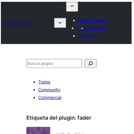
Envía un plugin
Plugin Directory
Mis favoritos
Acceder
Buscar
Todos
Community
Commercial
Etiqueta del plugin:
fader