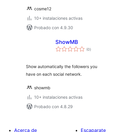
cosme12
10+ instalaciones activas
Probado con 4.9.30
ShowMB
total
(0
)
de
valoraciones
Show automatically the followers you
have on each social network.
showmb
10+ instalaciones activas
Probado con 4.8.29
Acerca de
Escaparate