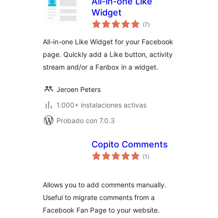
All-in-one Like
Widget
total
(7
)
de
valoraciones
All-in-one Like Widget for your Facebook
page. Quickly add a Like button, activity
stream and/or a Fanbox in a widget.
Jeroen Peters
1.000+ instalaciones activas
Probado con 7.0.3
Copito Comments
total
(1
)
de
valoraciones
Allows you to add comments manually.
Useful to migrate comments from a
Facebook Fan Page to your website.