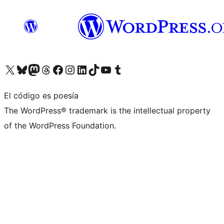
Visita nuestra cuenta de X (anteriormente Twitter)
Visita nuestra cuenta de Bluesky
Visita nuestra cuenta de Mastodon
Visita nuestra cuenta de Threads
Visita nuestra página de Facebook
Visita nuestra cuenta de Instagram
Visita nuestra cuenta de LinkedIn
Visita nuestra cuenta de TikTok
Visita nuestro canal de YouTube
Visita nuestra cuenta de Tumblr
El código es poesía
The WordPress® trademark is the intellectual property
of the WordPress Foundation.