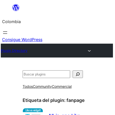
Saltar
al
Colombia
contenido
Consigue WordPress
Plugin Directory
Buscar
Todos
Community
Commercial
Etiqueta del plugin:
fanpage